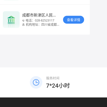
都江堰市都江
堰大道297号
成都市新津区人民法
院
查看详情
电话：
028-82523117
机构地址：
四川省成都市
新津区迎宾大
道212号(儒林
路地铁站D口
步行200米)