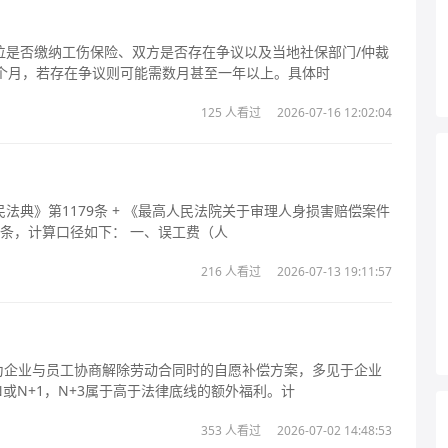
位是否缴纳工伤保险、双方是否存在争议以及当地社保部门/仲裁
个月，若存在争议则可能需数月甚至一年以上。具体时
125 人看过
2026-07-16 12:02:04
典》第1179条 + 《最高人民法院关于审理人身损害赔偿案件
适用法律若干问题的解释》（2022修正）第7、8、11条，计算口径如下： 一、误工费（人
216 人看过
2026-07-13 19:11:57
仅为企业与员工协商解除劳动合同时的自愿补偿方案，多见于企业
或N+1，N+3属于高于法律底线的额外福利。计
353 人看过
2026-07-02 14:48:53