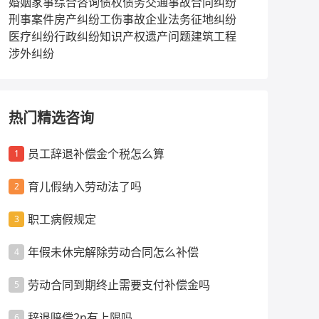
婚姻家事
综合咨询
债权债务
交通事故
合同纠纷
刑事案件
房产纠纷
工伤事故
企业法务
征地纠纷
医疗纠纷
行政纠纷
知识产权
遗产问题
建筑工程
涉外纠纷
热门精选咨询
员工辞退补偿金个税怎么算
1
育儿假纳入劳动法了吗
2
职工病假规定
3
年假未休完解除劳动合同怎么补偿
4
劳动合同到期终止需要支付补偿金吗
5
辞退赔偿2n有上限吗
6