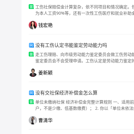
工伤社保赔偿金计算复杂，依不同项目和情况确定。
为本人工资90%等，还有一次性工伤医疗和就业补助
定。
钱宏艳
没有工伤认定书能鉴定劳动能力吗
走工伤理赔、向市级劳动能力鉴定委员会做工伤劳动
鉴定委员会不会受理申请。工伤认定是劳动能力鉴定
姜新颖
没有交社保经济补偿金怎么算
单位未缴纳社保 经济补偿金完整计算规则 一、适用前提（必须同时满足） 1. 单位完全未给你缴纳社保（从未参保开
户，不是少缴、低基数缴费）； 2. 你以「单位未依
曹清华