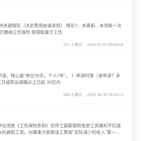
金（仍在职，社保正常缴纳） 1. 单位已缴纳工伤保险 取钢板属于工伤
231 人看过
2026-07-01 00:04:04
0天，个人1年”。 1. 申请时限（谁申请？多
发生之日或职业病确诊之日起 30日内
449 人看过
2026-06-30 18:28:15
单位须按《工伤保险条例》在停工留薪期照发原工资福利不扣或
%的病假工资。向肇事方索赔误工费按"实际减少的收入"算——
发了部分/全额工资可按扣发额要误工费，且工伤停工留薪工资与