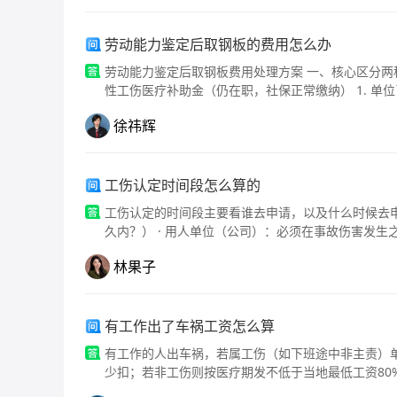
劳动能力鉴定后取钢板的费用怎么办
劳动能力鉴定后取钢板费用处理方案 一、核心区分两种关键情形（决定费用由谁承担） 情形1：未离职、未领取一次
性工伤医疗补助
徐祎辉
工伤认定时间段怎么算的
工伤认定的时间段主要看谁去申请，以及什么时候去申请，核心是“单位3
久内？） · 用人单位（公司）：必须在事故伤害
林果子
有工作出了车祸工资怎么算
有工作的人出车祸，若属工伤（如下班途中非主责）
少扣；若非工伤则按医疗期发不低于当地最低工资80
单位全额照发未扣工资则一般不能要误工费，单位扣