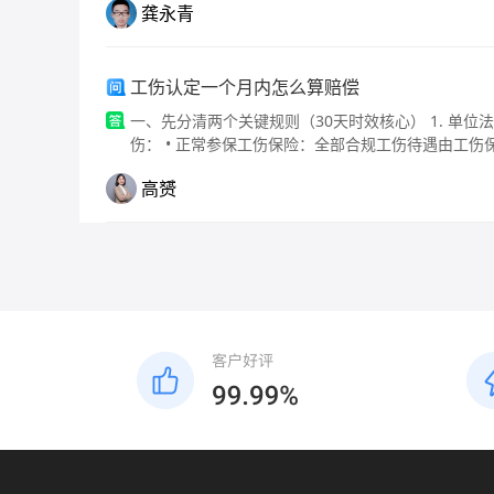
龚永青
侵权误工费多数地区可分别主张。
工伤认定一个月内怎么算赔偿
一、先分清两个关键规则（30天时效核心） 1. 单位法定申报期：事故发生起30日内 单位在30天内向人社局申报工
伤： • 正常参保工伤保险：全部合规工伤待遇由工伤保险基金报销/发放，单位仅承担停工留薪期工资、住院护理费、
一次性伤残就业补助金。 • 单位没交工伤保险：所有工伤赔偿全部由单位全额承担。 2. 单位超过30天才申报（哪怕有
高赟
社保） 《工伤保险条例》第17条：事故