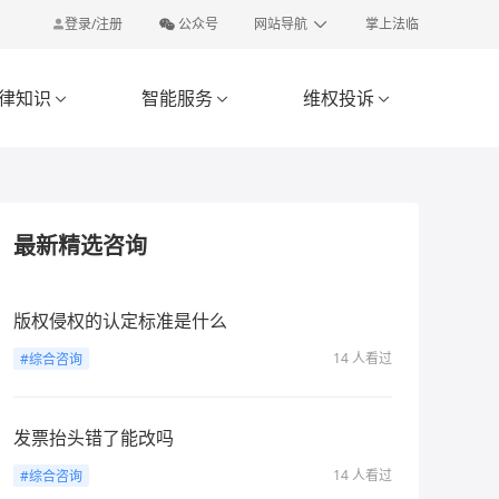
登录/注册
公众号
网站导航
掌上法临
律知识
智能服务
维权投诉



最新精选咨询
版权侵权的认定标准是什么
14 人看过
#综合咨询
发票抬头错了能改吗
14 人看过
#综合咨询