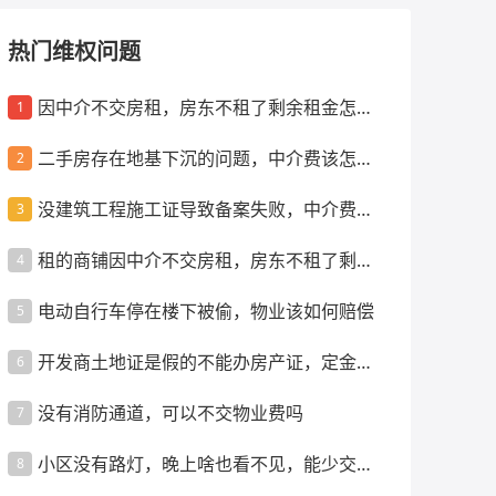
热门维权问题
因中介不交房租，房东不租了剩余租金怎么
1
办
二手房存在地基下沉的问题，中介费该怎么
2
退
没建筑工程施工证导致备案失败，中介费咋
3
退
租的商铺因中介不交房租，房东不租了剩余
4
租金怎么办
电动自行车停在楼下被偷，物业该如何赔偿
5
开发商土地证是假的不能办房产证，定金咋
6
退
没有消防通道，可以不交物业费吗
7
小区没有路灯，晚上啥也看不见，能少交物
8
业费吗