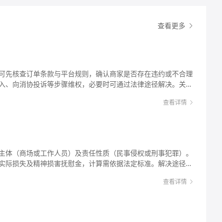
查看更多
可先核查订单条款与平台规则，确认商家是否存在违约或不合理
入、向消协投诉等步骤维权，必要时可通过法律途径解决。关键
通记录），依据《消费者权益保护法》《民法典》及平台规则主
查看详情
费者有权要求撤销并退款。 美团民宿拒绝退款怎么办
团平台预订民宿，却可能遇到因行程变更、突发状况或商家服务
退款的情况。这种纠纷不仅影响出行体验，还可能造成经济损
美团民宿，因突发疾病无法入住，提前3天申请取消，商家却以
款，双方陷入僵持。此时，消费者该如何合法维权？本文将从法律
主体（商场或工作人员）及责任性质（民事侵权或刑事犯罪）。
详细说明，帮助大家应对美团民宿拒绝退款的问题。 法律解
实际损失及精神损害抚慰金，计算需依据法定标准。解决途径可
费者与商家（或平台）之间的服务合同关系，订单条款、平台规
带民事诉讼，关键在于固定证据（如监控、医疗记录）并依据
纷的核心依据。首先，需判断商家拒绝退款的理由是否合法合
查看详情
害”通常指在商场
：若商家在预订页面以“预订后不可取消”“取消需扣全款”等加粗、置
为或商场未尽安全保障义务导致他人遭受故意侵权伤害的情形，
消费者注意（如弹窗提醒、字体加粗且颜色突出），或条款内容
场管理人员恶意报复消费者等。此类纠纷不仅涉及民事赔偿，若
夺退款权），则可能构成《消费者权益保护法》第二十六条规定
犯《刑法》构成故意伤害罪，需承担刑事责任。我们将从法律责
该条款无效。 2. 合同解除的法定情形：根据《民法典》第五百六