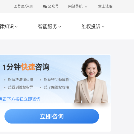
登录/注册
公众号
网站导航
掌上法临
律知识
智能服务
维权投诉



1分钟
快速
咨询
想解决法律纠纷
想获得问题解答
想得到维权指导
想了解维权攻略
点击下方按钮立即咨询