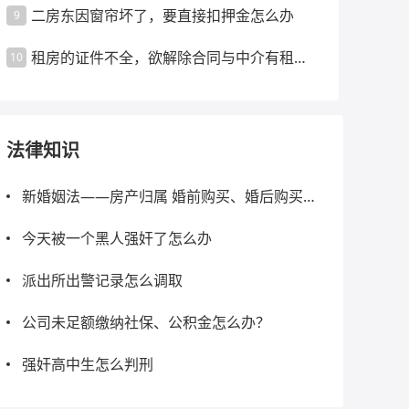
二房东因窗帘坏了，要直接扣押金怎么办
9
租房的证件不全，欲解除合同与中介有租金
10
争议怎么办
法律知识
新婚姻法——房产归属 婚前购买、婚后购买、
父母出资等情景
今天被一个黑人强奸了怎么办
派出所出警记录怎么调取
公司未足额缴纳社保、公积金怎么办？
强奸高中生怎么判刑