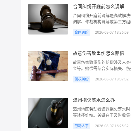
据材料，向法院起诉。 赔偿计算方法： 商场故意伤害的赔偿项目及计算依据如下： 1. 医疗费：
内容”指直接影响当事人权利义
管部门可责令商家整改并退款。 
决。 5. 提起诉讼或刑事报案
协商无果时，通过法院诉讼是解
合同纠纷开庭前怎么调解
按实际支出计算，包括挂号费、
型）、数量（如货物数量、服务
且上述途径无效，可准备起诉状
政府部门责令支付后仍拒不支付，可向公安
案、庭审、判决及执行，核心在
骨折治疗花费医疗费1.2万元，可
额、支付方式）、履行期限或方
合同履行地法院提起诉讼，要求解除合同并退还费用。 法
合同纠纷开庭前调解是高效解决
欠工资本金：按双方约定的工资
利救济。 例如，小王租赁了李
定意见）和收入状况计算。有固
新设备”购买，属于对标的质量的重
权益保护法》第二十六条：“经
调解、仲裁机构调解或第三方组
等。 2. 逾期支付赔偿金：根
偿金额无法协商一致，小王可向法院起
业平均工资。公式：误工费=误工
解。 2. 误解是当事人“自身
或者限制消费者权利、减轻或者
并制定合理方案，达成协议后建
动行政部门责令限期支付后仍逾期
院处理租赁合同纠纷时，首先会
事同等级别护理的劳务报酬标准
误”，即当事人因自身疏忽、认
合同纠纷
2026-08-07 18:36:09
规定，不得利用格式条款并借助
系，是纠纷解决的优先选择。 合同纠纷开庭前怎么调
加付赔偿金。例如，拖欠工资1万元
法律强制性规定（如租赁期限不
天，护工日工资200元，护理费=3
是对方故意提供虚假信息（如谎
款所列内容的，其内容无效。” 
开庭审理前，当事人通过协商、
偿：若因欠薪导致劳动者产生额
欺诈、胁迫或违反法律规定（如
生的交通费用计算，需提供车票等
解。例如，买方因未仔细查看产品说
的，当事人可以解除合同：（一
是诉讼程序中的“缓冲带”，既
求欠薪方赔偿。 解决方法： 1. 协商解决：适用于欠薪金额较小、双方矛盾不激烈的情况。可通
任分配损失。 其次，违约行为
30-50元，结合营养期计算。 
身原因导致的误解；若卖方故意遮
前，当事人一方明确表示或者以
关系或追求高效解决的当事人。
故意伤害致重伤怎么赔偿
过工会、行业协会等第三方调解，
修责任、转租约定等）和实际履
级）和受诉法院所在地上一年度
真实意愿不符”。即当事人如果
要债务，经催告后在合理期限内
失，双方若直接诉讼可能耗时数
政投诉：向劳动监察部门投诉是
成违约，出租人未提供符合约定
式：残疾赔偿金=人均收入×20年×
故意伤害致重伤的赔偿涉及人身
作“代表作”卖给收藏家，若知道
致使不能实现合同目的；（五）法
约金，最终达成双赢，这就是开
款。投诉时需提交身份证复印件、
外，举证责任分配遵循“谁主张
故意伤害导致严重精神痛苦的，可
金等。赔偿需结合实际损失、伤
表示显然与真实意愿相悖。 4.
十八条：“电子商务平台经营者
调解的核心是“自愿原则”，即
纷的法定前置程序，仲裁周期一般
录、催告函、房屋损坏照片等）
越高，金额越高）。 解决方法： 1. 协商解决：这是最快捷的方式。受害人可与商场负责人当面
民事诉讼或单独民事诉讼。关键
对当事人合同目的实现的实质性影
合保障人身、财产安全的要求，
据相关规定，调解可由不同主体
为1年，超期可能丧失胜诉权。 
定或约定事由（如不可抗力、对
侵权纠纷
2026-08-07 18:07:02
沟通，明确赔偿项目及金额，签
围，区分刑事与民事赔偿的差异
导致秋收减产50%，属于造成
与该平台内经营者承担连带责任
解；仲裁机构在受理案件后，若
起诉。起诉时需准备起诉状、证
需满足违约行为导致合同目的无
双方协商一致，商场一次性赔偿医
故意伤害致重伤怎么赔偿 故意伤害致重伤是严重的暴力犯罪行为，不仅加害人需承担刑事责
不构成“较大损失”。 你可能想
按“核查证据→协商沟通→平台
行业调解组织等第三方机构也可
行。 5. 刑事报案：若欠薪金额
欠租金达合同约定解约期限。 行动建议： 1. 全面收集证据：整理租赁合同原件、租金支付凭证
决：若协商无果，可向当地人民
任，还需对受害人进行民事赔偿
况：如果对方“恶意沉默”（即
单、沟通记录等关键证据，并依
护。如果是法院或仲裁机构主持
令支付仍拒不支付，或存在转移
（银行转账记录、收据）、双方
功的，由调解机构出具调解书，具
治、误工减少的收入、残疾后的
漳州拖欠薪水怎么办
方仅是“不知情”或“无提醒义务
“平台商家虚假宣传怎么办”“预
接申请强制执行；若为双方自行
劳动报酬罪”的刑事责任，最高可判处7年有期徒刑。 法
时照片、维修记录、物业费缴纳
讼：准备起诉状（列明原告、被
金、被扶养人生活费等长期损失
义务），则仍可能认定为重大误解。 行动建议： 1. 立即固定证据：发现可能存在
怎么解决”等，若你遇到此类问
确认后同样具备强制执行力。这
百七十六条之一：“以转移财产
漳州地区劳动者遭遇拖欠薪水时
报告）等，确保证据链完整。 2
息、医疗记录、监控录像、鉴定
重伤二级，经鉴定为八级伤残，
第一时间收集能证明“误解存在
师帮你高效解决纠纷。
议： 1. 梳理纠纷事实与证据
付劳动者的劳动报酬，数额较大
等途径维权。关键在于及时收集
（如房屋所在地）。若合同中约
后，会依法开庭审理并作出判决。
具体金额需结合当地经济水平和伤残等级计算。 法律解析： 
明误解内容的客观证据（如产品
单）、沟通记录（微信、邮件等
者拘役，并处或者单处罚金；造
协商无果则向漳州市劳动保障监
例如，合同约定“由出租方所在地
查起诉阶段或法院审判阶段，向
伤的民事赔偿适用人身损害赔偿
录、维修费用、减产证明等）。
依据，避免因事实不清导致调解方
劳动人事
2026-08-07 16:25:32
《中华人民共和国劳动合同法》
委员会申请仲裁，对仲裁结果不
确诉讼请求：根据纠纷类型确定
物质损失（精神损害抚慰金一般不支持，需
医疗费（实际支出的诊疗费、药
的宣传页面（证明自己对配置的预