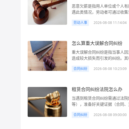
任认定、赔偿范围、计算方法及
十三条，若消费者因不可抗力（
恶意欠薪是指用人单位或个人有
某商场因退换货与店员发生争执
件）无法履行合同，可依法解除
遇此类情况，劳动者可通过收集
型的商场工作人员执行职务中的故意伤害
等违约行为，消费者也有权解除合
讼等途径维权，若情节严重还可
明确侵权责任主体。根据《民法
台，需对入驻商家的资质、服务
劳动人事
2026-08-08 11:14:04
律将为劳动者提供有力保障。 有恶意欠薪的人怎么办 恶意欠薪是日常生活中常见的劳动纠纷，
的，由商场承担侵权责任（即“
未协助消费者处理纠纷，可能需承担连
尤其在建筑行业、中小企业等领
其追偿。若伤害由商场外第三人
核查订单与规则，固定证据：立
资，或公司老板转移资产后拒不
未及时制止、无安保措施），则
绝退款的沟通记录（短信、平台聊
其基本生活。本文将从法律角度
怎么算重大误解合同纠纷
其次，“故意伤害”可能涉及刑事
等，作为维权依据。 2. 明确
解决途径，帮助劳动者有效维护自身权益。 法律解析： 首先需明确，
的，构成故意伤害罪，受害人可
重大误解合同纠纷是指当事人因
订单“取消政策”（如“入住前7
工资”，而是指行为人主观上具
商场工作人员或第三人）及责任
造成较大损失而引发的纠纷。其
定，可主张按规则退款；若因商
动报酬的行为，或有能力支付却
提起民事诉讼主张民事赔偿。 
识、自身原因导致、意思表示与
款并保留投诉权利。 3. 优先
付劳动报酬罪”，需承担刑事责
错程度。例如，若工作人员私下
合同纠纷
2026-08-08 10:23:09
解、仲裁或诉讼行使撤销权，被
（APP内“我的-客服中心-投
资属于违约行为，劳动者有权要
责任由工作人员个人承担。 行动建议： 1. 立即报警并固定证据：拨打110报警，要求警方出具
行使时效，及时收集证据。 怎么算重大误解合同纠纷 重大误解合同纠纷是合同纠纷中常见的类
议》督促商家退款。平台一般会在
于债权债务纠纷，可通过民事诉讼
《受案回执》，同时保存现场监
型之一，核心在于当事人在签订
若平台调解无果，可拨打12315
者需先经劳动仲裁，后者可直接起诉，这点需特别注意。
式、与商场沟通记录（如录音、微
了与真实意愿不符的意思表示，
租赁合同纠纷法院怎么办
商家、平台的侵权行为，消协会介入调查并组织调解。 解
括劳动关系证明（劳动合同、工
疗，保存诊断证明、病历、医疗
“每台1000元”的定价写成“每
主动联系商家，说明退款原因（
单、微信/短信聊天记录、通话
当遇到租赁合同纠纷需通过法院
申请警方委托法医鉴定，确定伤残
误认识引发的纠纷，就可能构成重
款或延期入住（如改期到1个月内
越充分，维权越顺利。 2. 优
等），准备好关键证据（合同、
明确责任主体并主张权利：与商
多朋友会遇到签合同时没看清条
入：若商家无正当理由拒绝退款
期限和金额，过程中注意录音或留
审查合同效力、认定违约责任，
议）；若商场推诿，可向当地消
解。只有当误解涉及合同的核心
入住服务”），可要求平台依据
投诉：若协商无果，向用人单位
合同纠纷
2026-08-08 09:00:00
执行。过程中需重点关注证据提
诉，督促其履行义务。 4. 评
重大误解，进而通过法律途径撤销或变更合同。 法律解析： 
制）。 3. 向市场监管部门投
提交书面投诉材料，监察部门会责
法律依据维护权益。 租赁合同纠纷法院怎么办 租赁合同纠纷是日常生活和商业活动中常见的民
罪嫌疑人刑事责任，并同步提起
解需同时满足以下四个构成要件，
霸王条款等违法行为，向商家所
在欠薪发生之日起1年内申请劳
事纠纷，主要涉及租金支付、房