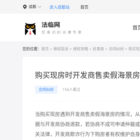
进入成都站
首页
成都

首
您的位置：
首页
>
维权投诉
>
维权攻略
>
民事类
>
合同纠纷
>
购买现
购买现房时开发商售卖假海景房
合同纠纷
154人看过
当购买现房遇到开发商售卖假海景房的情况，从
据与开发商协商退款，若协商不成可申请仲裁或
关法律，开发商欺诈行为下购房者有权维护自身