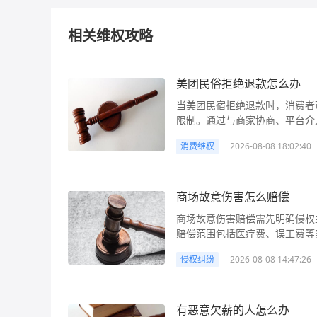
相关维权攻略
美团民俗拒绝退款怎么办
当美团民宿拒绝退款时，消费者
限制。通过与商家协商、平台介
在于保留证据（如订单截图、沟
消费维权
2026-08-08 18:02:40
张权益，若商家退款政策属“霸王条款”，消
在日常出行中，很多朋友通过美
问题需要取消订单时，商家拒绝
失。例如，小王预订了某城市的
商场故意伤害怎么赔偿
“预订后不可取消”为由拒绝退
商场故意伤害赔偿需先明确侵权
解析、行动步骤、解决途径等方面
赔偿范围包括医疗费、误工费等
析： 美团民宿预订本质上是消
通过协商、调解、诉讼或刑事附
则及相关法律法规是处理退款纠
侵权纠纷
2026-08-08 14:47:26
《民法典》《刑法》等法律主张权益。 商场故意伤害怎么赔偿 “商场故意伤
理： 1. 格式条款的效力问题
内，因商场工作人员执行职务行
顶方式设置条款，但未显著提示
例如商场保安故意殴打顾客、商
排除消费者主要权利（如任意剥
伤害达到轻伤及以上，还可能触
有恶意欠薪的人怎么办
的“霸王条款”，消费者有权主张