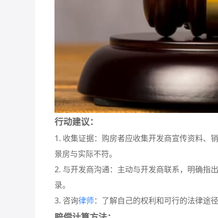
行动建议：
1. 收集证据：购房者应收集开发商宣传资料
景房与实际不符。
2. 与开发商沟通：主动与开发商联系，明确
录。
3. 咨询
律师
：了解自己的权利和可行的法律途
赔偿计算方法：