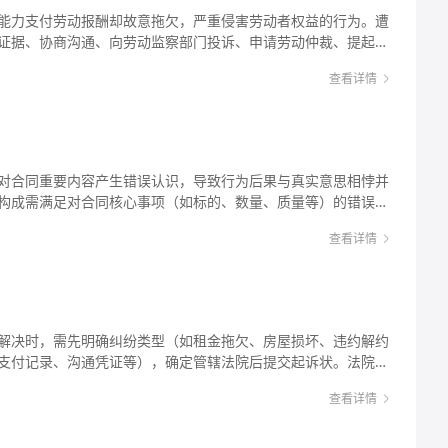
解决途径等方面，为您详细解析如何维权。 举个例子：小王在
如突发疫情、自然灾害）或情势变更（如目的地突发公共卫生事
能力支付劳动报酬却故意拖欠，严重侵害劳动者权益的行为。遭
，商场保安为“维护秩序”故意将小王推倒致其骨折，这就属于典
合同并要求退款；若商家提供的民宿存在安全隐患、卫生不达标
证据、协商沟通、向劳动监察部门投诉、申请劳动仲裁、提起诉
行为，商场需承担相应赔偿责任。 法律解析： 首先需
同并要求赔偿。 3. 平台的责任义务：美团作为网络交易平
追究刑事责任。关键在于及时固定证据，选择合适维权方式，法
典》第1191条，商场工作人员因执行工作任务造成他人损害
规则进行审核，并建立争议解决机制。若平台未尽到审核义务或
查看详情
替代责任”）；若工作人员存在故意或重大过失，商场赔偿后可向
带责任（《电子商务法》第三十八条）。 行动建议： 1.
域频发。例如，农民工被包工头以“项目未结算”为由长期拖欠工
故意造成（如其他顾客施暴），而商场未尽到安全保障义务（如
即截图保存订单详情（含预订时间、取消政策、金额）、商家拒
支付员工薪资，这些行为不仅导致劳动者经济受损，还可能影响
商场需承担补充责任（仅在第三人无法赔偿时承担相应份额）。
天记录）、民宿宣传页面（如是否承诺“可取消”“灵活退款”）
解析恶意欠薪的认定标准，提供具体维权步骤、赔偿计算方式及
犯罪。根据《刑法》第234条，故意伤害他人身体致轻伤以上
退款理由，分类应对：若因自身原因取消（如行程变更），需查看
恶意欠薪并非简单的“拖欠
在刑事诉讼中提起刑事附带民事诉讼，要求犯罪嫌疑人（可能是
对合同重要内容产生错误认识，导致行为后果与真实意思相悖并
天取消全额退，3天内取消扣50%”），若商家实际扣款比例高于约
有“拒不支付”的故意，客观上实施了转移财产、逃匿等逃避支付劳
方（商场）赔偿损失。即使未达刑事立案标准，受害人仍可单独
构成需满足对合同核心事项（如标的、数量、质量等）的错误认
家原因（如民宿无法入住、设施与宣传不符），直接要求全额退
明确拒绝支付。根据《刑法》规定，恶意欠薪可能构成“拒不支
你可能想知道：“商场是否必须承担全部赔偿责任？”这需看商场过
真实意愿不符、造成较大损失四个要件。解决时可通过协商、调
通过平台投诉，要求介入调解：美团平台通常设有客服投诉通道
任。 从民事角度看，用人单位与劳动者存在劳动关系的，拖欠工
与顾客发生冲突（非执行职务），商场无过错则无需担责，赔偿
查看详情
撤销后需返还财产并赔偿信赖利益损失。维权需注意1年撤销权
诉商家”），提交证据并说明情况，要求平台依据《美团民宿服务协
求支付工资及赔偿金；若双方为劳务关系（如个人雇佣），则属
3-7个工作日内反馈结果。 4. 向消费者协会或监管部门投诉：
追讨。实践中，很多朋友会混淆“劳动关系”和“劳务关系”，前
控录像（可申请警方调取商场监控）、伤情照片、目击者联系方
合同时对合同的关键内容产生了“非故意”的错误认知，进而作出
热线或通过全国12315平台（网站/APP）投诉，提交证据并说明
 行动建议： 1. 立即收集关键证据：包
信聊天）等。 2. 及时就医并保留医疗凭证：到正规医院治
最终导致合同履行出现问题或自身权益受损。比如，某商家误将
决方法： 1. 协商解决（首选途径）：
牌、考勤记录、社保缴纳记录）、欠薪证明（工资欠条、结算
费发票、用药清单等，后续赔偿需以此为依据；若伤情严重，可
台100元”，客户按低价下单后商家拒绝履行，这种因价格条款的错
如“因突发疾病无法入住，可提供医院证明”），尝试协商部分退
录音）、对方财产线索（房产、车辆、银行账户信息等），证据
解决时，需先明确纠纷类型（如租金拖欠、房屋损坏、违约解约
等级及“轻伤/重伤”结果（用于刑事立案或民事赔偿计算）。 3.
大误解。 在实践中，并非所有“误解”都能构成“重大误解”。很
）。很多商家为维护口碑，可能同意灵活处理。 2. 平台强制介
先尝试协商沟通：与欠薪方当面或书面沟通，明确要求支付工资的
支付记录、沟通凭证等），确定管辖法院后提交起诉状。法院会
场协商时，要求其书面确认侵权事实及责任（如签署赔偿协
款、事后觉得“吃亏”的情况，但这不一定属于法律上的重大误
，且平台规则明确支持消费者退款（如“商家未在约定时间提供
存书面记录，避免对方以“口头承诺”拖延。 3. 向劳动监察部门
根据“谁主张谁举证”原则审理，判决后若对方不履行可申请强制
费者协会（12315）或商场监管部门（如市场监督管理局）投
要素，且对当事人权利义务产生实质性影响时，才可能被认定为
规则直接从商家保证金中划扣退款（部分平台有“先行赔付”机
所在地或劳动合同履行地的人力资源和社会保障局劳动监察大队
查看详情
交、庭审辩论及赔偿计算（违约金或实际损失），必要时可借助
估是否涉及刑事犯罪：若法医鉴定为轻伤及以上，配合警方追究犯
根据《民法典》相关规定，重大误
诉：若商家存在虚假宣传（如宣传“可免费取消”却实际拒绝）、使用
令欠薪方限期支付。 4. 及时申请劳动仲裁：劳动关系纠纷需
刑事附带民事诉讼；若未达刑事标准，直接准备民事起诉状及证
缺一不可： 1. 误解的对象是合同的“重要内容”。这里的“重要
在地的市场监管局投诉（通过12315平台或邮寄书面材料），监
动仲裁，提交仲裁申请书、证据清单等材料，仲裁委将依法裁
屋维修、租赁期限、转租、押金退还、违约责任等问题。当双方