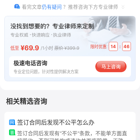
总之，处理员工拒绝解除劳动合同的情况，用人单位应
看完文章
仍有疑问
？推荐咨询下方专业律师
当依法依规行事，保障双方的合法权益。
法律依据
¥69.9
:
14
46
限时优惠
低至
/1小时
原价 ¥399.9
《劳动合同法》第三十六条，用人单位与劳动者协商一致，可以解
除劳动合同。
极速电话咨询
专业定位问题，针对性提供解决方案
本文版权归原作者所有，内容仅代表作者本人观点，不代表法
临平台的立场。如有任何疑问或需要删除请通过
【客服中心】
联系我们。
相关精选咨询
温馨提示：法律问题具有复杂性，细节可能影响结果。建议及
时
咨询律师
，获取专业解答。
签订合同后发现不公平怎么办
签订合同后发现有“不公平”条款，不能单方面直