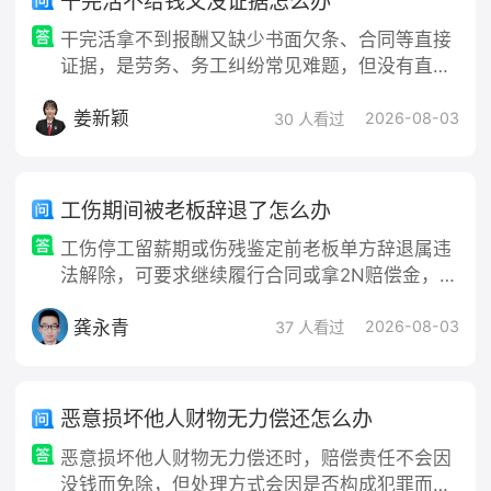
干完活不给钱又没证据怎么办
干完活拿不到报酬又缺少书面欠条、合同等直接
证据，是劳务、务工纠纷常见难题，但没有直接
证据不等于无法维权，核心是事后补全间接证据
姜新颖
链，证明干活事实以及工钱约定。首先要停止冲
2026-08-03
30 人看过
突，优先通过微信、电话和对方沟通
工伤期间被老板辞退了怎么办
工伤停工留薪期或伤残鉴定前老板单方辞退属违
法解除，可要求继续履行合同或拿2N赔偿金，同
时照领停工留薪期工资、一次性伤残/医疗/就业
龚永青
补助金；留好辞退通知、病历、工伤认定材料，
2026-08-03
37 人看过
去劳动监察投诉或申请仲裁。
恶意损坏他人财物无力偿还怎么办
恶意损坏他人财物无力偿还时，赔偿责任不会因
没钱而免除，但处理方式会因是否构成犯罪而有