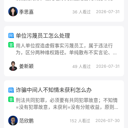
所区别： 民事赔偿层面：受害人可向法院起诉或
季思嘉
提起刑事附带民事诉讼，判决生效后申请强制执
2026-07-31
36 人看过
行。若确实无财产可供执行，法
单位污蔑员工怎么处理
用人单位捏造虚假事实污蔑员工，属于违法行
为，区分两种维权路径。单纯散布不实言论、损
害个人声誉，属于名誉权侵权，不归劳动仲裁受
姜新颖
理，需要向人民法院提起民事诉讼；如果单位依
2026-07-31
49 人看过
靠不实指控实施处分、降薪、辞退等行
诈骗中间人不知情未获利怎么办
刑法共同犯罪，必须要有共同犯罪故意；不知情
=没有犯罪故意，未获利=没有分赃收益，原则不
构成诈骗罪共犯。但“口头说不知情”不等于法律
范欣鹏
上认定不知情，司法机关会结合客观行为综合判
2026-07-30
152 人看过
断是否属于“应当知道（推定明