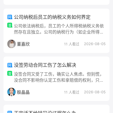
《治安管理处罚法》第四十三条规定的“殴打他人
或故意伤害他人身体”的行政违法行为。处理结
果：公安机关会依法对打人者进行行政处罚，通
公司纳税后员工的纳税义务如何界定
常包括行政拘留（5-10日）和罚款（200-500
公司依法纳税后，员工的个人所得税纳税义务依
元，情节较轻的为5日以下拘留或5
然存在且独立。公司的纳税行为（如企业所得
税、增值税等）与员工的个人所得税是两种完全
董嘉欣
不同的税种，两者互不替代。员工的纳税义务主
2026-08-05
11 人看过
要依据其个人取得的所得类型和身份进行界定，
具体如下： 一、核心原则：纳税主体是员工个人
根据《个人所得税法》，个人所得税以取得所得
没签劳动合同工伤了怎么解决
的个人为纳税人。公司作为支付方，仅承担代扣
没签合同又受了工伤，确实让人焦虑。但别慌，
代缴的法定义务，即从支付给员工的款项中预先
没合同不影响你认定工伤和拿赔偿的权利，只是
扣
流程会多一步。按下面的步骤来，能最大化保护
殷晶晶
你的权益： 第一步：固定证据，证明劳动关系
2026-08-05
11 人看过
这是最关键的一步。工伤认定