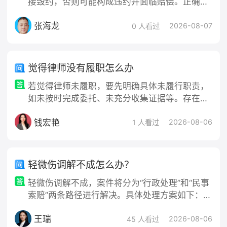
接毁约，否则可能构成违约并面临赔偿。正确的
处理思路是“先协商，后维权”，根据“不公平”的具
张海龙
体情形采取不同的法律应对策略。一、评估“不公
2026-08-07
0 人看过
平”的法律性质（对症下
觉得律师没有履职怎么办
若觉得律师未履职，要先明确具体未履行职责，
如未按时完成委托、未充分收集证据等。存在过
错可先与律所沟通，无果则向律师协会投诉，协
钱宏艳
会会调查处理。也可考虑解除委托合同并要求退
2026-08-06
1 人看过
还律师费，因律师失职造成损失可协商或诉讼要
求赔偿，但主张权利需基于事实证据，否则可能
不利。
轻微伤调解不成怎么办？
轻微伤调解不成，案件将分为“行政处理”和“民事
索赔”两条路径进行解决。具体处理方案如下：
一、行政处理：要求公安机关对打人者进行处罚
王瑞
处理依据：轻微伤虽不构成刑事犯罪，但属于
2026-08-06
45 人看过