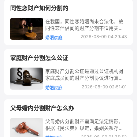
养）；二是虽存在共同财产，但双方
过协商、调解或诉讼等方式处理。遗
同性恋财产如何分割的
通过协商一致决定暂不分割或永久放
产分割遵循法定继承或遗嘱继承；离
弃分割，且该约定不违反法律强制性
婚财产以夫妻共同财产平等分割为原
在我国，同性恋婚姻尚未合法化，故
规定。 例如，刚结婚半年的小吴和小
则；公司财产需区分股东个人财产与
同性恋伴侣间的财产分割不适用夫妻
李，婚后未购置房产、车辆，工资各
公司财产，按《公司法》规定分配。
共同财产制，需按同居关系处理。核
自保管，也无其他共同投资，离婚时
2026-08-09 04:29:43
婚姻家庭
实践中需注意证据收集、优先协商，
心是区分个人财产与共同财产，优先
双方均确认无共同财产，这种情况下
必要时借助法律途径维权。 老板的财
通过协商解决，协商不成可诉讼。分
自然不涉及财产分割。而另一对夫妻
产怎么分割 “老板的财产怎么分割”这
割时需结合财产来源、出资证明、是
小张和小王，婚后共同购买了一套房
家庭财产分割怎么公证
一问题并非单一情形，需结合具体法
否用于共同生活等证据，依据《民法
产，但双方约定离婚后房产仍归两人
律关系分析。在现实生活中，老板作
典》物权编及相关司法解释认定归
共有，暂不进行分割，只要协议合法
家庭财产分割公证是通过公证机构对
为自然人或企业经营者，其财产可能
属。实践中需注意保留书面协议、转
有效，也可实现离婚不涉及财产分
家庭成员间的财产分割协议进行真实
涉及个人财产、夫妻共同财产、公司
账记录等关键证据，复杂情况建议咨
割。 法律解析： 首先需明确夫妻共同
性、合法性证明的法律行为，能有效
财产等不同性质，分割场景常见于遗
2026-08-09 02:51:01
婚姻家庭
询专业律师。 同性恋财产如何分割的
财产与个人财产的界限。根据法律规
避免后续纠纷。其流程包括准备材料
产继承（如老板去世后）、离婚财产
当前我国法律暂未认可同性恋婚姻的
定，夫妻共同财产是指婚姻关系存续
（身份证明、财产证明、分割协议
分割（如老板夫妻离婚）、公司清算
法律效力，因此同性恋伴侣之间不存
期间所得的工资、奖金、劳务报酬，
等）、选择公证处、申请受理、审查
或股权转让（如企业解散或股东退
父母婚内分割财产怎么办
在法定婚姻关系，其财产分割问题主
生产、经营、投资的收益，知识产权
核实及出具公证书。需注意协议需全
出）等。不同场景下的分割规则、法
要围绕“同居关系”展开。与夫妻离婚
的收益，继承或受赠的财产（明确只
体共有人自愿签署、内容明确合法，
律依据和处理方式差异显著，我们需
父母婚内分割财产需满足法定情形，
时的财产分割不同，同性恋伴侣的财
归一方的除外）等。个人财产则包括
公证后具有较强证据效力。本文将详
要先明确具体情境，才能针对性地讨
根据《民法典》规定，婚姻关系存续
产处理不适用“夫妻共同财产一人一
婚前个人财产、一方因人身损害获得
细解析公证的法律意义、具体步骤、
论分割方法。 例如，若老板因意外去
期间，只有在一方隐藏、转移、变
半”的原则，而是需要根据财产的实际
的赔偿或补偿、遗嘱或赠与合同中确
2026-08-09 01:35:52