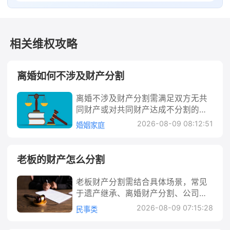
相关维权攻略
离婚如何不涉及财产分割
离婚不涉及财产分割需满足双方无共
同财产或对共同财产达成不分割的书
面协议。实践中，需先明确夫妻共同
2026-08-09 08:12:51
婚姻家庭
财产范围，排除个人财产后，通过协
商一致签订协议，确保内容合法且双
方自愿。若存在共同财产却未分割，
老板的财产怎么分割
需警惕后续纠纷风险，建议在专业指
导下完成离婚流程，保障自身权益。
老板财产分割需结合具体场景，常见
离婚如何不涉及财产分割 离婚时不涉
于遗产继承、离婚财产分割、公司清
及财产分割，通常有两种情形：一是
算等情形。不同场景下法律依据与分
2026-08-09 07:15:28
民事类
夫妻双方在婚姻关系存续期间无共同
割规则差异较大，需先明确财产性质
财产，仅需处理人身关系（如子女抚
（个人/夫妻共同/公司财产），再通