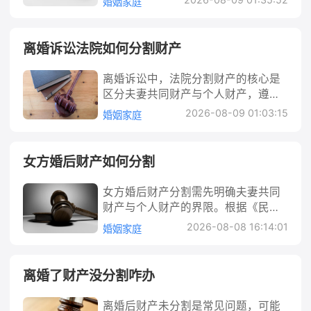
婚姻家庭
注意事项及法律依据，助您顺利完成
世且未留遗嘱，其个人银行存款、房
卖、毁损、挥霍夫妻共同财产，或伪
归属、出资情况、是否用于共同生活
定只归一方的财产等。若双方无上述
家庭财产分割公证。 家庭财产分割怎
产等遗产需按法定继承顺序分割；若
造夫妻共同债务等严重损害共同财产
等因素综合判断。常见的争议财产包
共同财产，离婚时无需分割。 其次，
么公证 家庭财产分割公证是指家庭成
老板与配偶离婚，婚后购买的房产、
利益，或一方负有法定扶养义务的人
括共同购买的房产、车辆、存款、投
若存在共同财产，双方协商一致是核
离婚诉讼法院如何分割财产
员（如夫妻、父母子女、兄弟姐妹
公司股权等可能被认定为夫妻共同财
患重大疾病需医治而另一方不同意支
资收益，以及一方为另一方付出的大
心前提。《民法典》允许夫妻通过协
等）就家庭共有财产的分配达成协议
产，需依法平等分割；若公司因经营
付相关费用时，才可请求法院分割共
额支出等。例如，双方共同出资购买
议约定财产归属，包括离婚时对共同
离婚诉讼中，法院分割财产的核心是
后，向公证机构申请，由公证机构对
不善清算，其财产需先清偿债务，剩
同财产。分割需遵循照顾子女、女方
但登记在一方名下的房产，或一方工
财产的处理。只要协议是双方真实意
区分夫妻共同财产与个人财产，遵循
协议的真实性、合法性予以证明的活
余部分再按股东出资比例分配。 法律
和无过错方权益原则，可通过协商、
资收入用于共同生活开销，这些情况
思表示，内容不侵害国家、集体或第
法定原则（如男女平等、照顾子女和
动。简单来说，就是让专业的法律机
解析： 1. 遗产继承场景下的财产分
2026-08-09 01:03:15
婚姻家庭
调解或诉讼解决，关键在于收集证据
都可能引发财产分割纠纷。 法律解
三人利益，不违反法律、行政法规的
女方权益、照顾无过错方等）。需先
构“盖章”确认财产分割方案，使其在
割：老板去世后，其个人合法财产
并明确财产性质。 父母婚内分割财产
析： 首先需要明确的是，我国《民法
强制性规定（如不得通过协议逃避债
明确财产范围，包括房产、存款、股
法律上更具保障力。 生活中，很多朋
（如工资、存款、房产、车辆、股权
怎么办 通常情况下，夫妻在婚姻关系
典》婚姻家庭编仅调整异性婚姻关
务），则协议有效，离婚时可按约定
权等，再结合实际情况（如财产来
友会遇到类似情况：比如父母去世后
等）属于遗产，需按《民法典》继承
女方婚后财产如何分割
存续期间，共同财产属于双方共有，
系，同性恋伴侣因未办理结婚登记，
不分割财产。 需注意，“不分割”不意
源、过错行为、子女抚养等）进行分
子女分家、夫妻离婚分割共同财产、
编处理。若老板留有遗嘱，优先按遗
原则上不允许分割。但现实中，可能
不具有法律意义上的“夫妻关系”，故
味着财产消失。若未分割的共同财产
割。实践中常见争议点有婚前财产婚
兄弟姐妹共同继承房产后约定分配比
嘱内容分割；若无遗嘱，则按法定继
女方婚后财产分割需先明确夫妻共同
出现一方损害共同财产利益（如偷偷
不能直接适用夫妻共同财产制度。其
后续产生纠纷（如一方反悔要求分
后增值、债务承担、转移财产处理
例等。这时，一份经过公证的分割协
承顺序（第一顺序：配偶、子女、父
财产与个人财产的界限。根据《民法
转移存款、变卖房产），或因家庭重
财产分割的法律依据主要来自《民法
割），仍可向法院起诉。因此，协议
等，可通过协商、调解或诉讼解决，
议能有效减少“口头承诺不算数”“一方
母；第二顺序：兄弟姐妹、祖父母、
典》，婚后工资、奖金、生产经营收
大医疗支出等特殊情况，导致另一方
典》物权编中关于“共有关系”的规
2026-08-08 16:14:01
中需明确“双方自愿放弃分割共同财
婚姻家庭
必要时需借助法律手段维护权益。 离
事后反悔”等麻烦。例如，小王和小李
外祖父母）继承。同一顺序继承人一
益等通常为共同财产，婚前财产、一
不得不提出婚内财产分割的需求。例
定，以及《最高人民法院关于适用
产”或“共同财产暂不分割，归属及后
婚诉讼法院如何分割财产 离婚财产分
离婚时约定房产归小王，存款归小
般均等分配，但对生活有特殊困难或
方专用生活用品等为个人财产。分割
如，父亲突发重病需要大额医疗费，
〈中华人民共和国民法典〉婚姻家庭
续处理方式另行约定”等内容，避免模
割是离婚诉讼中的核心问题之一，直
李，但未公证，后来小李反悔要求重
尽了主要扶养义务的继承人可适当多
时遵循协议优先原则，协商不成可诉
母亲却拒绝动用共同存款，此时父亲
编的解释（一）》（以下简称“婚姻家
离婚了财产没分割咋办
糊表述。 行动建议： 1. 梳理财产状
接关系到双方的切身利益。法院在处
新分割，双方闹上法庭；若当初进行
分。需注意，夫妻共同财产中只有一
讼，法院会按照顾子女、女方和无过
或其法定代理人就可依法请求分割婚
庭编解释”）中对同居期间财产处理的
况：先列出所有财产清单，区分婚前
理时，首先需界定财产性质——区分
了公证，小李的反悔主张就很难得到
半属于遗产，另一半归配偶所有，例
错方权益判决。实际操作中需注意证
内共同财产以支付医疗费用。这类问
特殊规定。 具体而言，同居期间的财
个人财产与婚后共同财产。可通过银
离婚后财产未分割是常见问题，可能
夫妻共同财产与个人财产，再根据法
支持。 法律解析： 从法律层面看，家