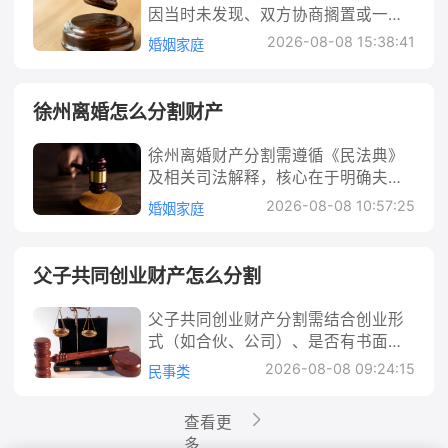
如老板与妻子共有的房产，需先分出5
据收集、财产梳理及法律程序，必要
题涉及夫妻共同财产的保护与分割规
产可分为两类：个人财产和共同财
行流水、房产/车辆登记信息、投资合
因当时未发现、双方协商搁置或一方
律规定的原则和实际情况进行合理分
庭财产分割公证的核心价值在于强化
0%给妻子，剩余50%作为遗产分割。
时可通过调解或诉讼维权。 女方婚后
则，需要结合法律规定和实际证据来
产。个人财产指一方婚前已取得的财
同等证据确认财产性质，避免遗漏共
隐瞒等原因导致。根据我国法律，离
配。涉及的财产类型广泛，包括房
协议的证据效力和公信力。根据《公
2026-08-08 15:38:41
2. 离婚财产分割场景下的财产分割：
婚姻家庭
财产如何分割 婚后财产分割是离婚纠
处理。 法律解析： 婚内财产分割请求
产（如婚前存款、房产）、一方因人
同财产导致后续纠纷。 2. 坦诚沟通协
婚后仍可通过协商或诉讼分割未处理
产、银行存款、股票基金、车辆、知
证法》规定，公证机构出具的公证书
老板与配偶离婚时，需区分“夫妻共同
纷中双方关注的核心问题之一，尤其
权的法定情形是处理此类问题的核
身损害获得的赔偿（如医疗费、残疾
商：若存在共同财产，双方需就“不分
的夫妻共同财产，但若涉及一方隐
识产权、股权，甚至虚拟财产（如支
具有“证据效力”，即如果双方因财产
财产”与“个人财产”。夫妻共同财产包
涉及女方权益时，需清晰区分财产性
心。根据《民法典》第1066条，婚姻
赔偿金），或双方明确约定为个人所
割”达成一致。沟通时需明确不分割的
藏、转移财产，需注意诉讼时效（从
付宝余额、游戏账号等）。此外，债
分割发生纠纷诉至法院，公证书可直
徐州离婚怎么分割财产
括婚姻关系存续期间的工资、奖金、
质、掌握分割规则。婚后财产并非全
关系存续期间，有下列情形之一的，
有的财产。共同财产则需满足“双方共
原因（如暂时维持共有、一方自愿放
发现之日起3年内）。建议先收集财产
务承担、一方是否存在转移财产行
接作为认定事实的依据，除非有相反
生产经营收益（如公司利润分红）、
部属于夫妻共同财产，而是分为共同
夫妻一方可以向人民法院请求分割共
同出资”“用于共同生活”或“基于共同意
弃等），并记录协商过程（如聊天记
证据，确认是否为共同财产，优先协
为、子女抚养需求等因素也会影响最
证据足以推翻公证内容。此外，涉及
知识产权收益、继承或受赠的财产
徐州离婚财产分割需遵循《民法典》
财产与个人财产两类，分割时需先明
同财产：（一）一方有隐藏、转移、
愿取得”等条件，例如双方共同打拼的
录、录音等），作为后续证明。 3. 签
商，协商不成及时起诉，以维护自身
终分割结果。 例如，小王和小李婚后
不动产、存款等需要办理过户登记的
（明确只归一方的除外）等，原则上
及相关司法解释，核心在于明确夫妻
确归属，再按法律规定或双方约定处
变卖、毁损、挥霍夫妻共同财产或者
经营收入、共同支付首付的房产、约
订书面协议：无论是否有共同财产，
合法权益。 离婚了财产没分割咋办 在
共同购买了一套房产，登记在双方名
财产，部分登记机构也会要求提供公
由双方平等分割；个人财产包括婚前
共同财产与个人财产范围，按“男女平
理。例如，小王与小李结婚后，小王
伪造夫妻共同债务等严重损害夫妻共
2026-08-08 10:57:25
定共同所有的存款等。 你可能想知
婚姻家庭
均需签订离婚协议，明确“双方无共同
离婚过程中，财产分割往往是核心问
下，离婚时法院会先认定该房产为共
证文书作为办理依据，避免因共有人
财产、一方因人身损害获得的赔偿、
等、照顾子女和女方权益、照顾无过
用婚前存款购买的房产登记在自己名
同财产利益的行为；（二）一方负有
道：“登记在一方名下的财产，另一方
财产”或“共同财产已协商一致不分
题之一，但实践中，不少夫妻可能因
同财产，再考虑双方对房屋的贡献
信息不明确导致登记受阻。 但需注
遗嘱或赠与合同中确定只归一方的财
错方”等原则处理。实践中需重点关注
下，该房产一般视为个人财产；而小
法定扶养义务的人患重大疾病需要医
能主张分割吗？”答案是可以，但需提
割”。协议需注明财产明细（如有）、
各种原因导致财产未分割。比如，双
（如首付来源、还贷比例）、子女抚
意，公证并非财产分割协议生效的“必
产等，不参与分割。若老板在婚姻中
房产、存款、股权等常见财产类型的
李婚后的工资收入，则属于夫妻共同
治，另一方不同意支付相关医疗费
父子共同创业财产怎么分割
供充分证据证明自己的出资或贡献。
不分割的具体约定、双方签字及日
方在协议离婚时仅关注子女抚养问
养权归属（若有子女）、是否存在过
备条件”。即使不公证，只要协议是各
存在转移、隐匿财产等行为，另一方
分割规则，优先通过协商解决，协商
财产，离婚时需参与分割。 很多朋友
用。这意味着，婚内分割财产并非随
例如，一方用自己的工资偿还双方共
期，必要时可进行公证增强效力。 4.
题，忽略了部分存款、房产；或者一
错（如出轨、家暴）等因素，最终判
方真实意思表示、内容不违反法律规
可要求其少分或不分财产。 3. 公司财
不成可通过调解或诉讼维权，必要时
会混淆“婚后取得”与“共同财产”的概
意可行，必须符合上述两种法定情形
同购买的房产贷款，转账记录、还款
父子共同创业财产分割需结合创业形
审查协议合法性：重点检查协议是否
方故意隐瞒夫妻共同财产，离婚后另
决房屋归属或折价补偿。 法律解析：
定（如不损害他人利益、不规避法定
产分割场景下的财产分割：需严格区
可申请财产保全防止对方转移财产。
念，认为只要是婚后获得的财产都要
之一，否则法院将不予支持。 此外，
凭证等可作为证明共同财产的关键证
式（如合伙、公司）、是否有书面协
存在“显失公平”（如一方受胁迫放弃
一方才发现；也可能是离婚时对某些
夫妻共同财产与个人财产的区分是财
义务），协议自签字时就成立生效。
分“老板个人财产”与“公司财产”。公司
徐州离婚怎么分割财产 离婚财产分割
平分，这其实是常见误区。事实上，
需明确夫妻共同财产的范围。根据
据。若无法证明，则该财产可能被认
议、出资比例及实际贡献等因素综合
分割）、“逃避债务”（如恶意转移财
财产的性质（如是否为共同财产）存
产分割的前提。根据法律规定，夫妻
2026-08-08 09:24:15
不过，公证能大大降低后续争议风
民事类
作为独立法人，其财产（如厂房、设
是离婚纠纷中的核心问题之一，直接
法律对共同财产和个人财产有明确界
《民法典》第1062条，夫妻在婚姻关
定为登记方的个人财产。 行动建议：
判定。若无协议，通常按法律规定的
产后约定不分割）等情形，避免因内
在争议，暂时未处理。这些情况下，
在婚姻关系存续期间所得的下列财
险，尤其在财产价值较高、共有人较
备、资金等）独立于股东个人财产，
关系到双方的切身利益。徐州作为江
定，分割时还需考虑婚姻过错、子女
系存续期间所得的工资、奖金、劳务
1. 梳理财产清单，明确财产性质：先
共有财产分割原则处理，需先区分家
容违法导致协议无效。 解决方法： 1.
离婚后财产未分割会成为遗留问题，
产，为夫妻共同财产：工资、奖金、
多的情况下，公证的“防反悔”作用尤
老板（股东）仅享有股权。若公司清
苏省辖市，离婚财产分割适用全国统
抚养、财产实际情况等因素，并非简
查看更
报酬，生产、经营、投资的收益，知
列出所有财产（房产、存款、车辆、
庭共有与个人财产，优先协商，协商
协议离婚（首选）：双方就无共同财
需要通过法律途径解决。 举个例子：
劳务报酬；生产、经营、投资的收
为明显。你可能想知道：“如果有人在
算，财产需先清偿职工工资、社保、
一的《民法典》及相关司法解释，但
单“一人一半”。 法律解析： 根据《民
多
识产权的收益，继承或者受赠的财产