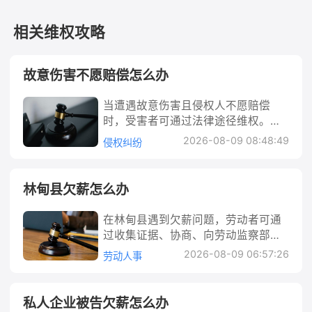
相关维权攻略
故意伤害不愿赔偿怎么办
当遭遇故意伤害且侵权人不愿赔偿
时，受害者可通过法律途径维权。需
先固定侵权证据（如报警记录、伤情
2026-08-09 08:48:49
侵权纠纷
鉴定、医疗凭证等），优先尝试协商
并保留沟通记录；协商无果可在刑事
诉讼中提起附带民事诉讼，或单独提
林甸县欠薪怎么办
起民事诉讼主张赔偿；判决生效后若
对方仍不履行，可申请法院强制执
在林甸县遇到欠薪问题，劳动者可通
行。核心在于及时收集证据、明确赔
过收集证据、协商、向劳动监察部门
偿范围，并通过法定程序保障权益，
投诉、申请劳动仲裁或提起诉讼等途
2026-08-09 06:57:26
劳动人事
必要时可借助律师协助推进。 故意伤
径维权。法律明确用人单位需及时足
害不愿赔偿怎么办 在日常生活中，故
额支付工资，拖欠工资需承担赔偿责
意伤害行为可能导致他人身体受伤，
任。本文详细解析欠薪维权的法律依
私人企业被告欠薪怎么办
而侵权人往往因经济能力不足、态度
据、具体步骤及赔偿计算方法，帮助