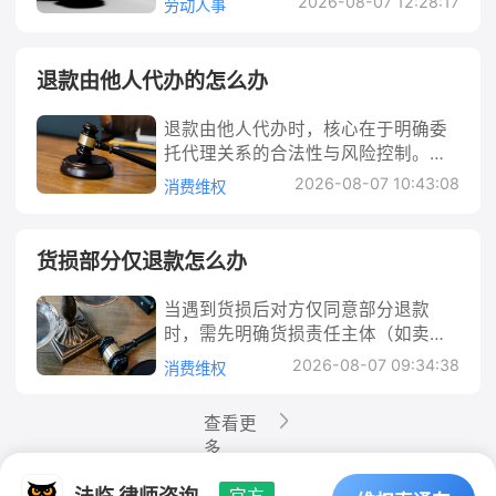
未显著提示消费者注意（如弹窗提
2026-08-07 12:28:17
权的核心基础。需收集的证据包括：
劳动人事
可能需支付应付金额50%-100%的赔
根据《刑法》规定，恶意欠薪可能构
服，可在收到裁决书之日起15日内向
的重要证据（如伤残等级鉴定可影响
同、考勤记录、工资条等）与对方协
常包括起诉、立案、庭审、判决及执
醒、字体加粗且颜色突出），或条款
劳动合同、工资条、考勤记录（如打
偿金，劳动者应在法定时效内维权。
成“拒不支付劳动报酬罪”，需承担刑
法院起诉；若逾期未起诉且不履行裁
残疾赔偿金数额）。 3. 主动协商并留
商，协商无果可向劳动监察部门投
行，核心在于依据合同约定和法律规
内容排除消费者主要权利（如任意剥
卡记录、工作排班表）、工资转账记
漳州拖欠薪水怎么办 在漳州工作的劳
事责任。 从民事角度看，用人单位与
决，劳动者可申请法院强制执行。 企
存沟通记录：即使对方不愿赔偿，也
诉，或申请劳动仲裁，对仲裁结果不
定，查明事实、认定责任，最终实现
夺退款权），则可能构成《消费者权
退款由他人代办的怎么办
录（银行流水、微信/支付宝转账截
动者，若遇到用人单位未按约定时间
劳动者存在劳动关系的，拖欠工资属
业的法律责任：1. 民事责任：需支付
可尝试通过派出所、居委会或律师居
服可提起诉讼。若涉及违法拖欠，还
权利救济。 例如，小王租赁了李某的
益保护法》第二十六条规定的“霸王条
图）、用人单位出具的欠条或结算
支付工资、克扣工资或无故拖欠薪水
于违约行为，劳动者有权要求支付工
拖欠的工资及逾期利息，若劳动行政
中调解，明确提出赔偿金额及依据
可主张加付赔偿金（应付金额50%-10
商铺，因李某未及时维修漏水屋顶导
款”，消费者有权主张该条款无效。 2.
单、与负责人的沟通记录（微信、短
退款由他人代办时，核心在于明确委
的情况，属于常见的劳动纠纷。无论
资及赔偿金；若双方为劳务关系（如
部门责令支付后仍不支付，需按应付
（如医疗费、误工费清单）。协商过
0%）。维权时需注重证据留存，依法
致货物受损，双方就赔偿金额无法协
合同解除的法定情形：根据《民法
信、通话录音等）、工作证或工服等
托代理关系的合法性与风险控制。需
是企业、个体工商户还是其他用工单
个人雇佣），则属于债权债务纠纷，
金额50%以上100%以下的标准向劳动
程中需全程录音、保存微信/短信聊天
理性解决，避免因“朋友”身份忽视自
商一致，小王可向法院起诉，要求李
典》第五百六十三条，若消费者因不
能证明劳动关系的材料。若没有书面
通过书面授权明确代办范围、保留关
位，拖欠薪水均侵犯了劳动者的合法
可通过民事诉讼追讨。实践中，很多
2026-08-07 10:43:08
者加付赔偿金（《劳动合同法》第八
消费维权
记录，若对方承诺赔偿但后续反悔，
身合法权益。 朋友欠薪8千怎么办 生
某承担维修义务并赔偿损失。 法律解
可抗力（如突发疫情、自然灾害）或
劳动合同，同事证言（需注明身份信
键证据，若出现代办人截留款项、滥
权益。例如，漳州某电子厂员工小
朋友会混淆“劳动关系”和“劳务关系”，
十五条）。2. 行政责任：劳动行政部
这些记录可作为其承认侵权责任的证
活中，不少人会遇到“朋友”作为雇主
析： 法院处理租赁合同纠纷时，首先
情势变更（如目的地突发公共卫生事
息及联系方式）也可作为辅助证据。
用权限等问题，可依据《民法典》中
李，2023年10月至12月的工资至今未
前者需先经劳动仲裁，后者可直接起
门可责令企业限期支付，逾期不支付
据。 4. 及时启动法律程序，避免超过
拖欠工资的情况，8000元虽不算巨
会对合同效力进行审查。若合同系双
件）无法履行合同，可依法解除合同
2. 优先与用人单位协商：可通过工会
委托代理相关规定，通过协商、投诉
发放，多次沟通后老板以“资金周转困
诉，这点需特别注意。 行动建议： 1.
货损部分仅退款怎么办
的，可处以罚款（《劳动保障监察条
时效：若协商无果，需在法定时效内
额，但关乎劳动者的合法权益。此
方真实意思表示、内容不违反法律强
并要求退款；若商家提供的民宿存在
或直接与用人单位负责人沟通，明确
或诉讼维权。本文将从法律关系解
难”为由拖延，这种情况下小李该如何
立即收集关键证据：包括劳动关系证
例》第三十条）。3. 刑事责任：若企
提起诉讼。刑事附带民事诉讼需在刑
时，很多人可能因“朋友”关系碍于情
制性规定（如租赁期限不超过20
安全隐患、卫生不达标等违约行为，
提出支付工资的要求，并保留协商过
析、行动要点、解决途径等方面，为
合法维权？本文将从法律解析、行动
明（劳动合同、工牌、考勤记录、社
业以转移财产、逃匿等方法逃避支付
当遇到货损后对方仅同意部分退款
事案件侦查、审查起诉或审判阶段提
面，犹豫是否维权，或不知如何通过
年），则合同有效，双方需按约定履
消费者也有权解除合同并要求赔偿。
程的记录（如聊天记录、书面协商纪
你提供具体指导，助你防范代办风
步骤、赔偿计算及解决途径等方面，
保缴纳记录）、欠薪证明（工资欠
劳动报酬，或有能力支付而不支付，
时，需先明确货损责任主体（如卖
出；单独民事诉讼时效为3年（从受伤
法律途径解决。本文将从法律关系认
行义务；若合同存在欺诈、胁迫或违
3. 平台的责任义务：美团作为网络交
要）。若协商达成一致，需签订书面
险、保障退款权益。 退款由他人代办
为漳州劳动者提供详细指导。 法律解
条、结算单、微信/短信聊天记录、通
数额较大（一般指欠薪3个月以上且人
方、物流公司）及损失范围。根据法
之日或治疗终结之日起算），超时效
定、证据收集、维权步骤等方面，详
反法律规定（如出租违法建筑），可
2026-08-07 09:34:38
易平台，需对入驻商家的资质、服务
消费维权
协议，明确支付金额、时间及方式，
的怎么办 在日常生活中，我们常因时
析： 拖欠薪水本质上是用人单位违反
话录音）、对方财产线索（房产、车
数10人以上，或总额5万元以上），经
律规定，货物不符合约定质量或运输
可能丧失胜诉权。 5. 调查侵权人财产
细解析朋友欠薪8000元的解决方法，
能被认定为无效或可撤销，此时需按
规则进行审核，并建立争议解决机
避免口头承诺无法兑现。 3. 向劳动监
间、地域等原因，需要委托他人代办
工资支付义务的行为。根据法律规
辆、银行账户信息等），证据越充
政府有关部门责令支付仍不支付的，
中受损，受损方有权要求全额退款、
线索，为执行做准备：在诉讼过程
帮助大家在维护情面与保障权益之间
过错责任分配损失。 其次，违约行为
制。若平台未尽到审核义务或未协助
察部门投诉：若协商无果，应及时向
退款，比如网购退货后委托朋友代收
定，工资必须在用人单位与劳动者约
查看更
分，维权越顺利。 2. 优先尝试协商沟
构成“拒不支付劳动报酬罪”，可处3年
换货或赔偿实际损失，部分退款可能
中，可通过律师向法院申请调查令，
找到平衡。 例如，小王在朋友开的小
的认定是核心。法院会结合合同条款
消费者处理纠纷，可能需承担连带责
林甸县劳动保障监察大队投诉。投诉
退款、委托家人办理旅游团费退款
定的日期支付，如遇节假日或休息
多
通：与欠薪方当面或书面沟通，明确
以下有期徒刑或拘役，并处或单处罚
无法弥补全部损失。解决需固定证
查询侵权人银行账户、房产、车辆等
公司工作，双方未签书面劳动合同，
（如租金支付时间、房屋维修责任、
任（《电子商务法》第三十八条）。
时需提交身份证复印件、证据材料清
等。这种代办行为本质上是一种委托
日，则应提前在最近的工作日支付，
要求支付工资的期限和金额，过程中
金；造成严重后果的，处3-7年有期徒
据、协商优先，协商无果可通过平台
财产信息，若发现其有转移财产行
口头约定月薪5000元，工作2个月后
转租约定等）和实际履行情况，判断
行动建议： 1. 核查订单与规则，固定
单及投诉书（写明用人单位名称、地
代理关系，但实践中可能出现代办人