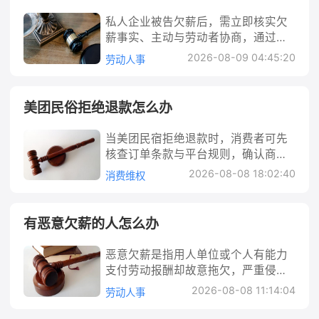
恶劣或逃避责任等原因拒绝赔偿，给
劳动者有效解决欠薪难题。 林甸县欠
私人企业被告欠薪后，需立即核实欠
受害者带来经济和精神双重压力。例
薪怎么办 欠薪是劳动者在劳动关系中
薪事实、主动与劳动者协商，通过制
如，小王被同事打伤致轻伤二级，对
常见的权益受损问题，在林甸县，这
定还款计划、收集证据等方式积极应
方不仅不道歉，还拒绝支付医疗费、
2026-08-09 04:45:20
劳动人事
一问题可能涉及建筑、餐饮、农业加
对。若进入劳动仲裁或诉讼程序，应
误工费等费用，这种情况下小王该如
工、服务业等多个行业。很多在林甸
配合调查、提交证据，避免因缺席或
何维护自身权益？本文将从法律解
县工作的朋友，尤其是农民工、灵活
证据不足承担不利后果。同时，需了
析、行动步骤、赔偿计算到具体解决
美团民俗拒绝退款怎么办
就业人员等，常因用人单位资金周转
解欠薪的法律责任，包括支付工资、
方法，详细指导受害者应对故意伤害
困难、恶意拖欠或管理不规范等原
赔偿金，甚至可能面临行政处罚或刑
不愿赔偿的问题。 法律解析： 故意伤
当美团民宿拒绝退款时，消费者可先
因，面临工资被拖欠的情况。劳动者
事责任。企业可通过协商和解、仲裁
害行为可能涉及刑事犯罪与民事侵权
核查订单条款与平台规则，确认商家
往往因缺乏维权经验、证据不足或担
应诉、执行调解等途径解决纠纷，维
双重性质。若伤害程度达到轻伤及以
是否存在违约或不合理限制。通过与
心影响工作，不知如何有效追讨工
2026-08-08 18:02:40
消费维权
护自身合法权益的同时避免信用受
上，侵权人可能构成《刑法》中的“故
商家协商、平台介入、向消协投诉等
资。本文将从法律角度解析欠薪问题
损。 私人企业被告欠薪怎么办 私人企
意伤害罪”，需承担刑事责任；同时，
步骤维权，必要时可通过法律途径解
的性质，提供具体的维权步骤、赔偿
业被告欠薪是劳动纠纷中常见的问
无论是否构成犯罪，侵权人都需承担
决。关键在于保留证据（如订单截
计算方式及解决途径，帮助林甸县劳
有恶意欠薪的人怎么办
题，多因企业经营困难、资金链断
民事赔偿责任，赔偿受害者因伤害导
图、沟通记录），依据《消费者权益
动者快速、合法地拿回被拖欠的工
裂、管理疏漏等原因导致。当劳动者
致的全部合理损失。民事赔偿责任的
保护法》《民法典》及平台规则主张
资。 例如，林甸县某建筑公司拖欠20
恶意欠薪是指用人单位或个人有能力
通过劳动仲裁或诉讼主张欠薪时，企
核心构成要件包括：侵权行为（故意
权益，若商家退款政策属“霸王条
名农民工3个月工资共计50万元，农
支付劳动报酬却故意拖欠，严重侵害
业若应对不当，可能面临支付工资、
伤害行为）、损害后果（身体损伤及
款”，消费者有权要求撤销并退款。 美
民工多次催讨无果，此时他们可通过
劳动者权益的行为。遭遇此类情况，
加付赔偿金、被强制执行，甚至被列
相关损失）、因果关系（损伤由侵权
2026-08-08 11:14:04
劳动人事
团民宿拒绝退款怎么办 在日常出行
下文所述的投诉、仲裁等方式，要求
劳动者可通过收集证据、协商沟通、
入失信名单、追究刑事责任等风险。
行为直接导致）、主观过错（侵权人
中，很多朋友通过美团平台预订民
公司支付工资并承担赔偿金。 法律解
向劳动监察部门投诉、申请劳动仲