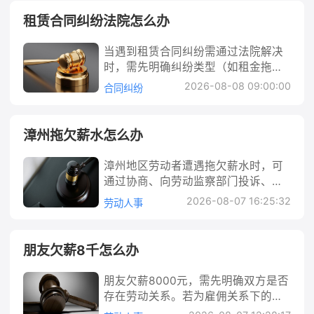
例如，某私人餐饮企业因疫情后客流
存在故意），只要满足这些要件，受
宿，却可能遇到因行程变更、突发状
析： 欠薪本质上是用人单位违反劳动
裁、提起诉讼等途径维权，若情节严
减少，拖欠5名员工2个月工资，员工
害者就有权要求赔偿。 实践中，侵权
租赁合同纠纷法院怎么办
况或商家服务问题需要取消订单时，
报酬支付义务的行为，受《中华人民
重还可追究刑事责任。关键在于及时
申请劳动仲裁后，企业未及时回应，
人拒绝赔偿的常见原因包括：认为赔
商家拒绝退款的情况。这种纠纷不仅
共和国劳动合同法》《保障农民工工
固定证据，选择合适维权方式，法律
最终被裁决支付工资及50%的赔偿
偿金额过高、试图通过拖延逃避责
当遇到租赁合同纠纷需通过法院解决
影响出行体验，还可能造成经济损
资支付条例》等法律法规严格约束。
将为劳动者提供有力保障。 有恶意欠
金，同时账户被冻结，影响了正常经
任、无实际赔偿能力等。但需注意，
时，需先明确纠纷类型（如租金拖
失。例如，小王预订了某城市的美团
根据法律规定，用人单位应当按照劳
薪的人怎么办 恶意欠薪是日常生活中
营。本文将从法律解析、行动建议、
“不愿赔偿”不等于“无需赔偿”，即使侵
欠、房屋损坏、违约解约等），准备
民宿，因突发疾病无法入住，提前3天
动合同约定和国家规定，向劳动者及
2026-08-08 09:00:00
合同纠纷
常见的劳动纠纷，尤其在建筑行业、
解决方法等方面，为私人企业提供应
权人暂时无能力赔偿，受害者仍可通
好关键证据（合同、支付记录、沟通
申请取消，商家却以“预订后不可取
时足额支付劳动报酬，不得克扣或无
中小企业等领域频发。例如，农民工
对欠薪纠纷的详细指导。 法律解析：
过法律程序确认债权，待其有财产时
凭证等），确定管辖法院后提交起诉
消”为由拒绝退款，双方陷入僵持。此
故拖欠。 从法律责任来看，用人单位
被包工头以“项目未结算”为由长期拖
欠薪的法律定义与企业义务：根据
再申请执行。 行动建议： 1. 立即固定
状。法院会审查合同效力、认定违约
时，消费者该如何合法维权？本文将
拖欠工资的，劳动者有权要求其支付
漳州拖欠薪水怎么办
欠工资，或公司老板转移资产后拒不
《劳动合同法》第三十条，用人单位
证据，避免证据灭失：第一时间报
责任，根据“谁主张谁举证”原则审
从法律解析、行动步骤、解决途径等
拖欠的工资本金；若经劳动行政部门
支付员工薪资，这些行为不仅导致劳
应当按照劳动合同约定和国家规定，
警，获取报警回执和公安机关的调查
理，判决后若对方不履行可申请强制
方面详细说明，帮助大家应对美团民
责令限期支付仍不支付的，用人单位
漳州地区劳动者遭遇拖欠薪水时，可
动者经济受损，还可能影响其基本生
向劳动者及时足额支付劳动报酬。私
笔录；保留所有医疗记录（病历、诊
执行。过程中需重点关注证据提交、
宿拒绝退款的问题。 法律解析： 美团
需按应付金额50%以上100%以下的标
通过协商、向劳动监察部门投诉、申
活。本文将从法律角度解析恶意欠薪
人企业作为用人单位，无论规模大
断证明、医疗费票据等）；拍摄受伤
庭审辩论及赔偿计算（违约金或实际
民宿预订本质上是消费者与商家（或
准向劳动者加付赔偿金。此外，若劳
请劳动仲裁、提起诉讼等途径维权。
的认定标准，提供具体维权步骤、赔
小，均负有按时支付工资的法定义
2026-08-07 16:25:32
部位照片、视频；收集证人证言（如
劳动人事
损失），必要时可借助法律依据维护
平台）之间的服务合同关系，订单条
动者因欠薪被迫解除劳动合同，还可
关键在于及时收集劳动合同、工资
偿计算方式及解决途径，帮助劳动者
务，不得无故拖欠或克扣。 劳动者的
现场目击者联系方式）；若涉及误
权益。 租赁合同纠纷法院怎么办 租赁
款、平台规则及相关法律法规是处理
要求用人单位支付经济补偿金（按工
条、考勤记录等证据，明确维权步
有效维护自身权益。 法律解析： 首先
维权途径：劳动者遭遇欠薪时，可通
工，需保留单位误工证明、工资流水
合同纠纷是日常生活和商业活动中常
退款纠纷的核心依据。首先，需判断
作年限，每满一年支付一个月工
骤：先协商，协商无果则向漳州市劳
需明确，恶意欠薪并非简单的“拖欠工
过向劳动行政部门投诉（如拨打1233
朋友欠薪8千怎么办
等。 2. 申请伤情鉴定，明确伤害程
见的民事纠纷，主要涉及租金支付、
商家拒绝退款的理由是否合法合理：
资）。需要注意的是，欠薪不仅包括
动保障监察支队投诉，或向劳动合同
资”，而是指行为人主观上具有“拒不
3）、申请劳动仲裁、向法院提起诉讼
度：向公安机关申请伤情鉴定，确定
房屋维修、租赁期限、转租、押金退
1. 格式条款的效力问题：若商家在预
劳动合同约定的固定工资，还包括奖
履行地/用人单位所在地的劳动仲裁委
支付”的故意，客观上实施了转移财
等方式维权。其中，劳动仲裁是前置
是否达到轻伤（刑事立案标准）或轻
朋友欠薪8000元，需先明确双方是否
还、违约责任等问题。当双方协商无
订页面以“预订后不可取消”“取消需扣
金、津贴、加班费等合法劳动报酬。
员会申请仲裁，对仲裁结果不服可向
产、逃匿等逃避支付劳动报酬的行
程序，未经仲裁直接起诉的，法院一
微伤（民事侵权）。鉴定结果不仅是
存在劳动关系。若为雇佣关系下的工
果时，通过法院诉讼是解决纠纷的重
全款”等加粗、置顶方式设置条款，但
行动建议： 1. 立即收集证据：这是维
法院起诉。同时，用人单位拖欠工资
为，或有能力支付却明确拒绝支付。
般不予受理。若企业对仲裁裁决不
追究刑事责任的依据，也是主张赔偿
资拖欠，可通过收集证据（如劳动合
要途径。法院处理此类纠纷的流程通