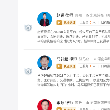
赵辉
律师
郑州
北京炜衡（
已服务
0
人
|
口碑
8
赵辉律师在2023年入驻平台，经过平台三重严格
事案件、合同纠纷、医疗纠纷，已执业11年，执业地
平均咨询解答响应时间为1小时。赵辉律师已获得平
马群超
律师
驻马店
河南华
已服务
1
人
|
口碑
9
马群超律师在2023年入驻平台，经过平台三重严
务、医疗纠纷、交通事故，已执业3年，执业地区为驻
咨询解答响应时间为1小时。马群超律师已获得平台
李政
律师
商丘
河南振商律
已服务
0
人
|
口碑