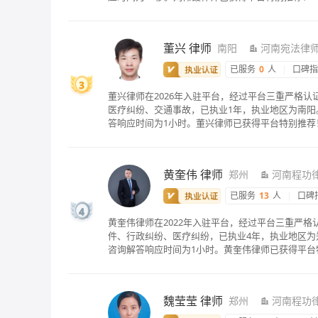
董兴
律师
南阳
河南宛法律
已服务
0
人
|
口碑
3
董兴律师在2026年入驻平台，经过平台三重严格
医疗纠纷、交通事故，已执业1年，执业地区为南阳。
答响应时间为1小时。董兴律师已获得平台特别推荐
黄奎伟
律师
郑州
河南程功
已服务
13
人
|
口碑
4
黄奎伟律师在2022年入驻平台，经过平台三重严
件、行政纠纷、医疗纠纷，已执业4年，执业地区为郑
咨询解答响应时间为1小时。黄奎伟律师已获得平台
魏莹莹
律师
郑州
河南程功