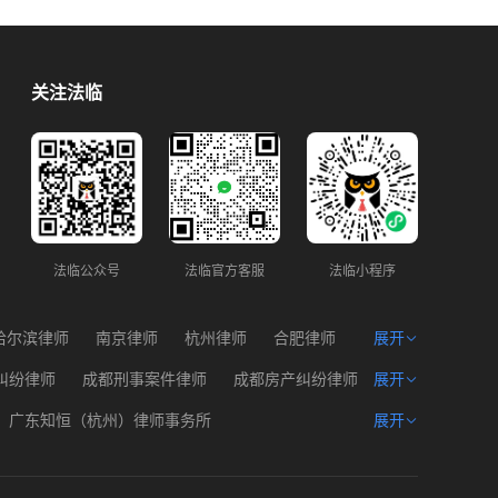
关注法临
法临公众号
法临官方客服
法临小程序
哈尔滨律师
南京律师
杭州律师
合肥律师
展开
州律师
西宁律师
海口律师
纠纷律师
成都刑事案件律师
成都房产纠纷律师
展开
产权律师
成都遗产问题律师
成都建筑工程律师
广东知恒（杭州）律师事务所
展开