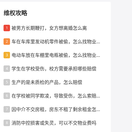
维权攻略
被男方长期鞭打，女方想离婚怎么离
1
车在车库里发动机零件被偷，怎么找物业索
2
赔
电动车放在车棚里电瓶被偷，怎么找物业索
3
赔
学生在学校受伤，校方需要承担哪些赔偿
4
生产的是未质检的产品，怎么赔偿
5
在学校被同学欺凌，导致受伤，怎么索赔赔
6
偿
因中介不交房租，房东不租了剩余租金怎么
7
办
消防中控损害或失灵，可以不交物业费吗
8