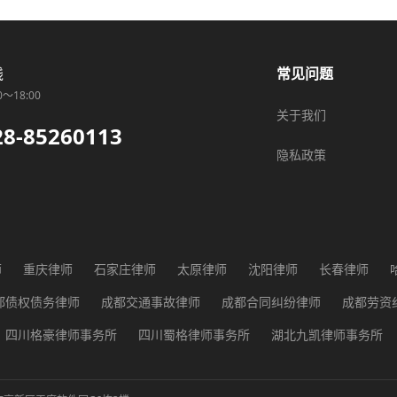
线
常见问题
0～18:00
关于我们
28-85260113
隐私政策
师
重庆律师
石家庄律师
太原律师
沈阳律师
长春律师
师
广州律师
长沙律师
武汉律师
贵阳律师
西安律师
兰
都债权债务律师
成都交通事故律师
成都合同纠纷律师
成都劳资
都征地纠纷律师
成都医疗纠纷律师
成都行政纠纷律师
成都知识
四川格豪律师事务所
四川蜀格律师事务所
湖北九凯律师事务所
河南恒少律师事务所