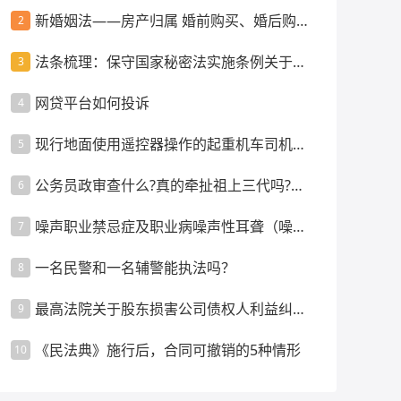
新婚姻法——房产归属 婚前购买、婚后购
2
买、父母出资等情景
法条梳理：保守国家秘密法实施条例关于监
3
督管理的规定
网贷平台如何投诉
4
现行地面使用遥控器操作的起重机车司机是
5
否强制配备指挥人员？
公务员政审查什么?真的牵扯祖上三代吗?政
6
审都要审查什么内容呢
噪声职业禁忌症及职业病噪声性耳聋（噪声
7
聋）的诊断要求
一名民警和一名辅警能执法吗？
8
最高法院关于股东损害公司债权人利益纠纷
9
案件管辖的裁判指引
《民法典》施行后，合同可撤销的5种情形
10