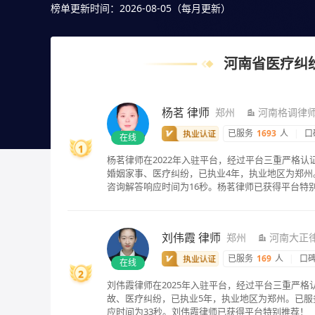
满意且合适案情的，也可以直接免费提问咨询，24小时
榜单更新时间：2026-08-05（每月更新）
河南省医疗纠
杨茗
律师
郑州
河南格调律
已服务
1693
人
|
口
在线
1
杨茗律师在2022年入驻平台，经过平台三重严格
婚姻家事、医疗纠纷，已执业4年，执业地区为郑州。
咨询解答响应时间为16秒。杨茗律师已获得平台特
刘伟霞
律师
郑州
河南大正
已服务
169
人
|
口
在线
2
刘伟霞律师在2025年入驻平台，经过平台三重严
故、医疗纠纷，已执业5年，执业地区为郑州。已服
应时间为33秒。刘伟霞律师已获得平台特别推荐！