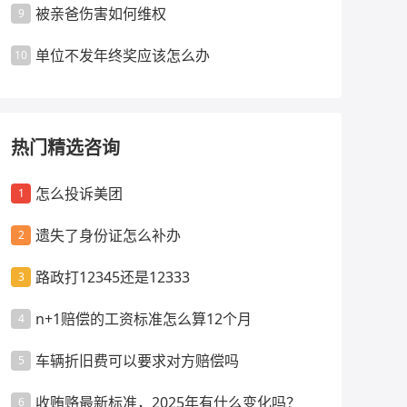
被亲爸伤害如何维权
9
单位不发年终奖应该怎么办
10
热门精选咨询
怎么投诉美团
1
遗失了身份证怎么补办
2
路政打12345还是12333
3
n+1赔偿的工资标准怎么算12个月
4
车辆折旧费可以要求对方赔偿吗
5
收贿赂最新标准，2025年有什么变化吗？
6