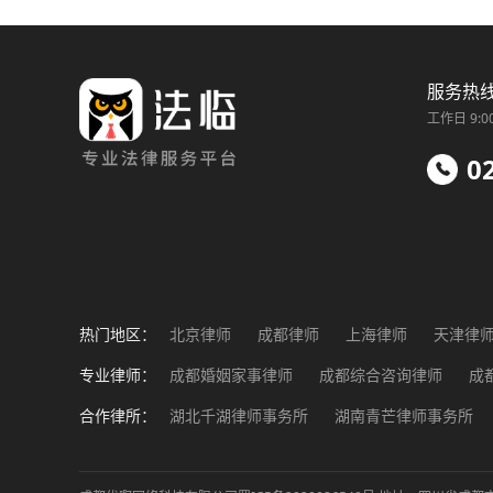
服务热
工作日 9:0
0
热门地区：
北京律师
成都律师
上海律师
天津律
福州律师
南昌律师
济南律师
郑州律
专业律师：
成都婚姻家事律师
成都综合咨询律师
成
成都工伤事故律师
成都企业法务律师
成
合作律所：
湖北千湖律师事务所
湖南青芒律师事务所
成都涉外纠纷律师
湖北楚臻律师事务所
重庆泽恺律师事务所