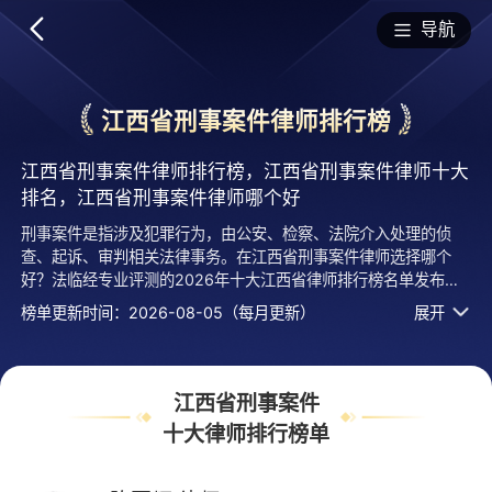
排行榜
导航
江西省刑事案件律师排行榜
江西省刑事案件律师排行榜，江西省刑事案件律师十大
排名，江西省刑事案件律师哪个好
刑事案件是指涉及犯罪行为，由公安、检察、法院介入处理的侦
查、起诉、审判相关法律事务。在江西省刑事案件律师选择哪个
好？法临经专业评测的2026年十大江西省律师排行榜名单发布
啦！居前十的有：江西赣邦律师事务所的陈军辉律师、江西明寻律
榜单更新时间：2026-08-05（每月更新）
展开
师事务所的聂梅律师、江西吉泰律师事务所的王吉成律师等，上榜
律师江西省刑事案件十大排名榜单是法临平台律师口碑好、执业年
限、用户认可度高、服务评价较高等综合有实力活跃度高的专业执
业律师，排名不分先后，仅供借鉴参考，想知道江西省哪个刑事案
江西省刑事案件
件律师好？您可以多比较，选择自己满意且合适案情的，也可以直
十大律师排行榜单
接免费提问咨询，24小时智能匹配律师在线回复！