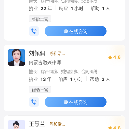
擅长：房产纠纷、合同纠纷、交通事故
|
|
执业
22
年
响应
1
小时
帮助
1
人
经验丰富
在线咨询
刘佩佩
呼和浩特
4.8
内蒙古融兴律师事务所
擅长：房产纠纷、婚姻家事、合同纠纷
|
|
执业
13
年
响应
1
小时
帮助
2
人
经验丰富
在线咨询
王慧兰
呼和浩特
4.8