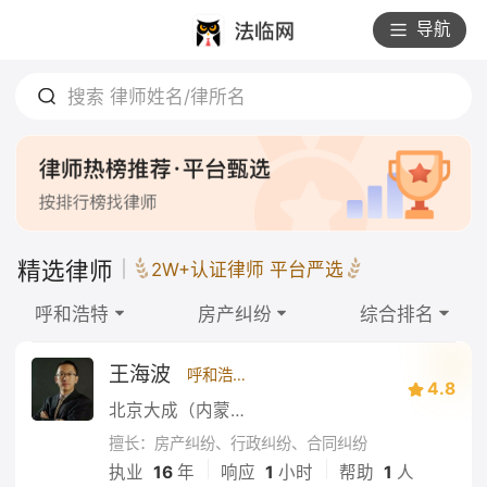
导航
搜索 律师姓名/律所名
精选律师
2W+认证律师 平台严选
呼和浩特
房产纠纷
综合排名
王海波
呼和浩特
4.8
北京大成（内蒙古）律师事务所
擅长：房产纠纷、行政纠纷、合同纠纷
|
|
执业
16
年
响应
1
小时
帮助
1
人