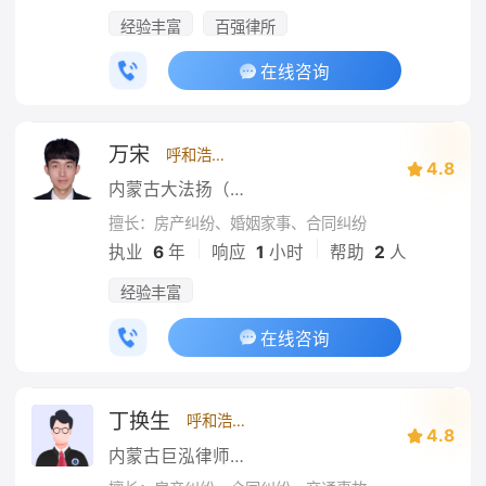
经验丰富
百强律所
在线咨询
万宋
呼和浩特
4.8
内蒙古大法扬（呼和浩特）律师事务所
擅长：房产纠纷、婚姻家事、合同纠纷
|
|
执业
6
年
响应
1
小时
帮助
2
人
经验丰富
在线咨询
丁换生
呼和浩特
4.8
内蒙古巨泓律师事务所