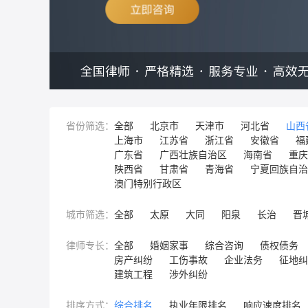
省份筛选：
全部
北京市
天津市
河北省
山西
上海市
江苏省
浙江省
安徽省
福
广东省
广西壮族自治区
海南省
重庆
陕西省
甘肃省
青海省
宁夏回族自治
澳门特别行政区
城市筛选：
全部
太原
大同
阳泉
长治
晋
律师专长：
全部
婚姻家事
综合咨询
债权债务
房产纠纷
工伤事故
企业法务
征地纠
建筑工程
涉外纠纷
排序方式：
综合排名
执业年限排名
响应速度排名