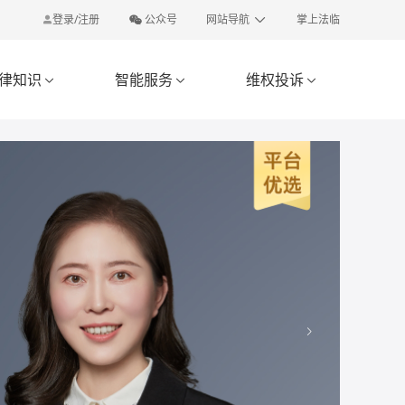
登录/注册
公众号
网站导航
掌上法临
律知识
智能服务
维权投诉


