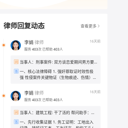
律师回复动态
查看更多
16天前
李娟
律师
服务
403
次
已帮助
403
人
当事人：刑事案件: 双方谈恋爱期间男方要
问
求做并进行诱导精神打压强行，现在分开有
一、核心法律障碍 1. 强奸罪取证时效性极
答
一年了，能不能告他强 帮问助手：现在有证
强 性侵案件关键物证（生物痕迹、伤情）仅
据吗？比如当时的聊天记录、伤情记录这
能短期留存，时隔一年，身体物证已完全灭
些？ 当事人：没有证据 帮问助手：当时报
失；无当时报警记录，缺少公安第一时间固
警了吗？ 当事人：没报
16天前
李娟
律师
定的伤情、现场、询问笔录。 2. 无任何间
服务
403
次
已帮助
403
人
接佐证 无聊天记录、录音、证人、就医记录
等材料，仅有单方口述，刑事立案标准要求
当事人：建筑工程: 干了活的 帮问助手：欠
问
“证据确实、充分”，仅有被害人陈述无法认
了你多少钱？欠了多久了？ 当事人：五个人
定犯罪事实。 3. 恋爱关系对认定“违背妇女
一、先行收集证据 1. 务工证明：工地出入
答
的工资，有5千多 帮问助手：目前在职还是
意志”有难度 男女存在恋爱基础，司法机关
记录、排班记工本、工友证言、和包工头/项