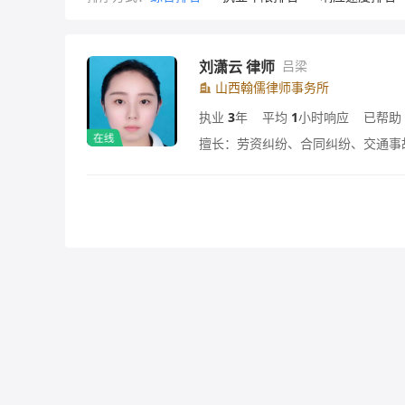
刘潇云 律师
吕梁
山西翰儒律师事务所
执业
3
年
平均
1
小时响应
已帮助
擅长：劳资纠纷、合同纠纷、交通事