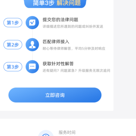
备纸质书面申请，写明：房屋地址、空置5
报警的合理理由（被男方精神控制、恐惧
医生在诊断证明、病历中明确记录“旧伤复
任
年、长期无人入住，申请按70%缴纳物业
等）； 2. 提交新获取的录音、聊天、证
发”与“本次外伤”的因果关系，避免被误判为
费，附上佐证材料：水电燃气零缴费记录、
人、日记等全部材料； 3. 申请公安机关开
单纯的旧伤。保留医疗证据：妥善保存本次
长期不在本地的凭证。 当面递交物业，拍照
展调查核实，传唤男方制作询问笔录。
就诊的病历、诊断证明、影像片（如CT、
留存递交记录，要求物业签收回执。 2. 物
MRI）及费用票据，特别是受伤初期的急性
业仍拒绝打折的两种维权渠道 1. 行政投诉
期影像，这是证明“新伤”与“旧伤”区别的关
向辖区住建局物业科、12345政务热线投
键铁证。二、报警与证据固定及时报警：向
诉，提交《大连市物业管理条例》相关条
警方如实陈述被打及旧伤复发的经过，配合
款、空置证明、物业拒绝减免的沟通记录，
警方做好笔录，固定对方打人及造成旧伤复
住建部门会责令物业依规办理空置折扣。
发的证据（如现场监控等）。保留现场证
2. 协商结清欠费 总欠费三千以内，可主动
据：对受伤部位、现场情况进行拍照或录
协商：按7折结清3年欠费，同时要求免除全
像，保留好相关物证。三、伤情鉴定与责任
部违约金；物业若起诉，法院通常会支持空
划分申请伤情鉴定：在警方介入或诉讼阶
置房打折，且大幅调低高额违约金。 3. 诉
段，向公安机关或法院申请法医鉴定。重点
讼兜底方案 若物业起诉追缴全额物业费及滞
要求鉴定机构对“本次外伤”与“旧伤复发”的
纳金，庭审提交空置证明、大连本地物业条
因果关系及损伤参与度进行专业评定（即评
例，法院会判令按70%标准结算，同时酌情
估本次外伤对旧伤复发或加重的作用比
减免逾期产生的违约金。 三、针对你情况的
例）。明确责任划分：若鉴定确认“本次外
专属建议 1. 前2年已全额缴费，无法追溯退
伤”是导致旧伤复发或加重的主要原因（参与
费，仅近3年欠费可申请按7折核算； 2. 不
度较高），打人者需承担相应的民事赔偿责
要直接拒缴，先完成书面空置备案，留存全
任；若为双方互殴，警方会根据双方过错程
部沟通证据，避免被认定恶意欠费； 3. 金