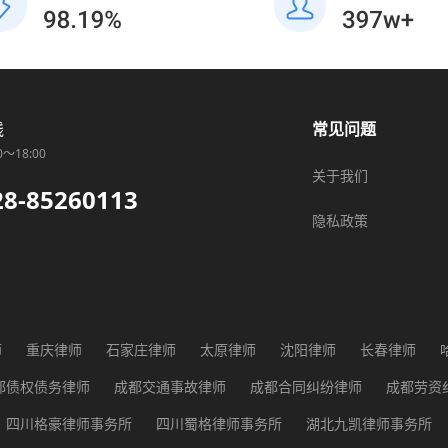
线
常见问题
0～18:00
关于我们
28-85260113
隐私政策
师
重庆律师
石家庄律师
太原律师
沈阳律师
长春律师
师
广州律师
长沙律师
武汉律师
贵阳律师
西安律师
兰
都债权债务律师
成都交通事故律师
成都合同纠纷律师
成都劳资
都征地纠纷律师
成都医疗纠纷律师
成都行政纠纷律师
成都知识
四川格豪律师事务所
四川蜀格律师事务所
湖北九凯律师事务所