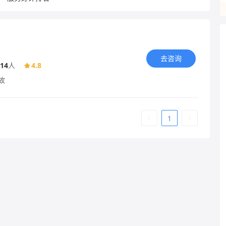
去咨询
14
人
4.8
故
1