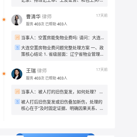
离职了？ 当事人：离职 帮问助手：你希望
会区分情侣间自愿亲密行为与强迫性侵，若
目部聊天记录 2. 工资欠款凭证：欠条、工
达到什么结果？只要回工资还是也要补偿？
无暴力、胁迫、精神控制的客观证据，很难
资结算单、微信/短信对方认可欠薪金额的记
当事人：只要工资
17天前
曹清华
律师
采信单方陈述认定强奸。 二、当下的补救措
录 3. 身份信息：包工头、施工单位名称、
施 1. 尝试固定对方自认的关键证据 通过微
服务
403
次
已帮助
403
人
项目地址、发包方信息 二、维权途径 1. 向
&短&信等沟通引导男方承认存在强迫、精
住建部门农民工工资专户投诉 携带证据到项
神打压、违背你意愿发生关系的事实，操作
当事人：空置房能免物业费吗: 请问：大连
问
目所在地住建局清欠办，或通过全国根治欠
要点： • 全程文字/录音留存，不删除、不剪
空置房能减免物业费吗？ 帮问助手：拒绝回
薪线索反映平台小程序线上提交，住建部门
大连空置房物业费问题完整处理方案 一、政
答
辑； • 不要争吵，平缓引导对方说出关键事
答任何假设性问题，你还有别的法律问题需
可直接督办施工企业发放工资，建筑行业有
策核心结论 1. 省级层面：辽宁省物业管理
实，例如：“去年和你谈恋爱的时候，你当时
要咨询吗？ 当事人：房子空置5年，前2年
农民工工资保证金，回款效率最高。 2. 劳
条例无强制空置房打折条款，省住建厅官方
一直打压我，逼我和你发生关系，我当时根
按时上缴物业费，近3年没交物业费，跟物
动监察投诉 拨打12333，或到项目属地劳动
答复省内无统一法定减免政策 。 2. 大连市
本不愿意，这件事你还记得吗？” • 若男方承
业沟通减免物业费，物业人员说大连没有空
17天前
王瑞
律师
保障监察大队现场立案；监察大队可责令包
本地规则：《大连市物业管理条例》明确，
认、默认，该录音/聊天记录可作为核心间接
置房减免政策，业主该怎么办？ 帮问助手：
工头/公司限期支付，逾期可作出行政处罚。
服务
403
次
已帮助
403
人
房屋交付后连续空置半年以上，业主书面备
证据提交公安。 2. 搜集旁证线索 • 就医记
总共有多少物业费没交？ 当事人：三千以内
3. 调解渠道 • 属地司法所免费人民调解，出
案、物业核实后，可按70%标准缴纳物业费
录：事发前后有无因情绪崩溃、外伤、妇科
具调解协议书后可申请法院司法确认，具备
当事人：被人打的旧伤复发，如何处理？ 帮
问
（减免30%），物业无权直接拒绝办理。
就诊的病历； • 证人：当时有无朋友、家人
强制执行力； • 工地项目部、村委会协调私
问助手：你报警了吗？之前做过伤情鉴定
3. 物业声称“大连无减免政策”属于不实告
听你倾诉过被强迫、被精神打压的经过，可
被人打后旧伤复发或旧伤叠加新伤，处理的
答
下结算。 4. 司法兜底方案 1. 劳动关系清
吗？ 当事人：报过警了 帮问助手：之前做
知，你有权依据本地条例申请折扣。 4. 法
让证人出具书面证言； • 社交痕迹：当年朋
核心在于“及时固定证据、明确因果关系、依
晰：申请劳动仲裁； 2. 劳务关系：直接向
伤情鉴定了吗？结果是什么？ 当事人：没做
律底线：不能完全不交物业费，仅能申请比
友圈、备忘录、日记中记录的抑郁、被控制
法维权”。具体处理步骤与应对策略如下：
工地所在地基层法院提起小额诉讼，5千余
过 帮问助手：你伤到哪了？现在伤情怎么
例减免；已拖欠3年、总金额三千以内，不
相关内容。 3. 前往公安机关报案 携带全部
一、紧急处理与医疗应对及时就医并明确记
元诉讼费极低，流程简易； 3. 多人可共同
样？ 当事人：视力模糊耳鸣头晕脖子僵硬
存在大额债务压力。 二、实操分步处理流程
搜集到的新证据到男方户籍地/事发地派出所
录：立即前往正规医院就诊，向医生详细说
立案，合并处理降低时间成本。
帮问助手：你希望达到什么结果？追究对方
1. 书面提交空置减免申请（关键证据） 准
报案，完整陈述全部经过： 1. 说明当年未
明“被打”的经过及“旧伤复发”的关联，要求
责任？还是协商赔偿？ 当事人：追究对方责