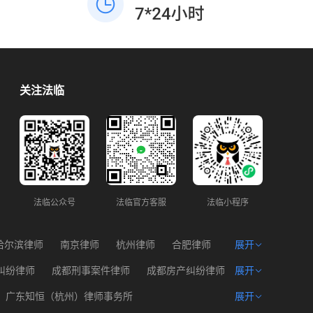
度划分责任。四、依法维权与赔偿主张民事
额仅三千元，优先行政投诉调解，成本最
赔偿：若协商或调解无果，可向法院提起民
低，无需走诉讼流程。 四、重要法条依据
事诉讼，要求对方赔偿因旧伤复发产生的合
1. 《民法典》944条：业主不能以未入住拒
理费用（如医疗费、误工费、护理费、营养
交物业费，但地方条例可规定空置优惠；
费等）。若鉴定确认本次外伤对伤残等级有
2. 《大连市物业管理条例》：空置半年以上
贡献，可主张相应的伤残赔偿金。刑事追
房屋，经备案可减收30%物业费，属于物业
关注法临
责：若本次外伤导致旧伤复发达到轻伤及以
企业法定配合义务。
上，且对方存在故意伤害行为，可要求公安
机关追究对方故意伤害的刑事责任，并提起
刑事附带民事诉讼。
法临公众号
法临官方客服
法临小程序
哈尔滨律师
南京律师
杭州律师
合肥律师
展开
州律师
西宁律师
海口律师
纠纷律师
成都刑事案件律师
成都房产纠纷律师
展开
产权律师
成都遗产问题律师
成都建筑工程律师
广东知恒（杭州）律师事务所
展开