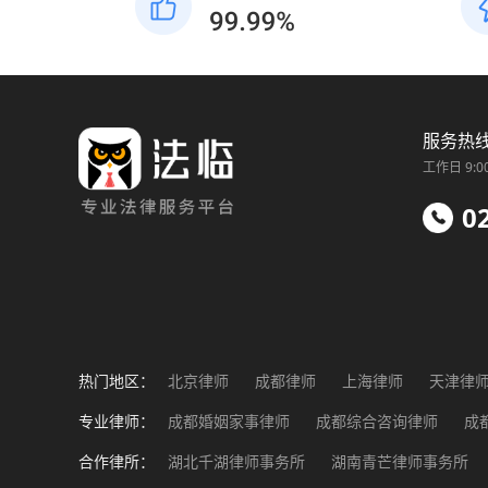
服务热
工作日 9:0
0
热门地区：
北京律师
成都律师
上海律师
天津律
福州律师
南昌律师
济南律师
郑州律
专业律师：
成都婚姻家事律师
成都综合咨询律师
成
成都工伤事故律师
成都企业法务律师
成
合作律所：
湖北千湖律师事务所
湖南青芒律师事务所
成都涉外纠纷律师