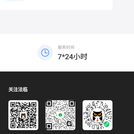
新津区迎宾大
道212号(儒林
路地铁站D口
步行200米)
关注法临