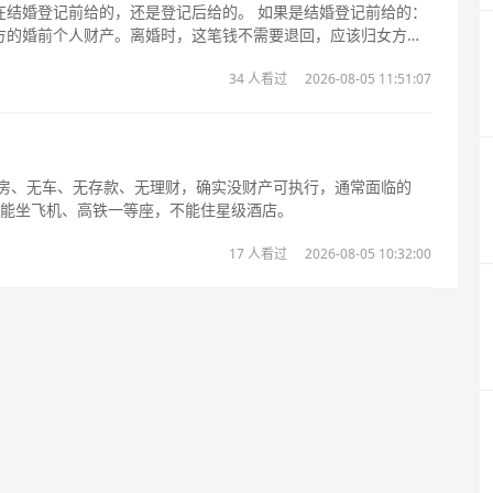
的，还是登记后给的。 如果是结婚登记前给的：
方的婚前个人财产。离婚时，这笔钱不需要退回，应该归女方所
间的“受赠财产”。除非女方父母明确表示这笔钱只送给女儿一个
34 人看过
2026-08-05 11:51:07
同财产。离婚时，这笔
单，不能坐飞机、高铁一等座，不能住星级酒店。
17 人看过
2026-08-05 10:32:00