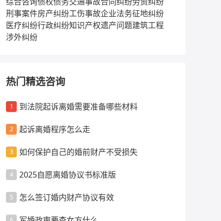
综合咨询
债权债务
交通事故
合同纠纷
劳资纠纷
刑事案件
房产纠纷
工伤事故
企业法务
征地纠纷
医疗纠纷
行政纠纷
知识产权
遗产问题
建筑工程
涉外纠纷
热门精选咨询
到法院起诉离婚需要准备哪些材料
1
起诉离婚程序怎么走
2
如何保护自己的婚前财产不受损失
3
2025自愿离婚协议书标准版
4
怎么签订婚内财产协议有效
5
军婚政审要查女方什么
6