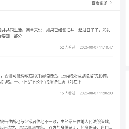
查看更多
婚并共同生活。简单来说，如果已经领证并一起过日子了，彩礼
会要回一部分
52 人看过
2026-08-07 11:18:47
约，否则可能构成违约并面临赔偿。正确的处理思路是“先协商，
对策略。一、评估“不公平”的法律性质（对症下
15 人看过
2026-08-07 11:06:03
果被告住所地与经常居住地不一致，由经常居住地人民法院管辖。
诉讼请求、事实和理由等。 双方的身份证明，如身份证、户口簿