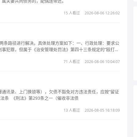
，属夫妻共同债务的，配偶连带还。
15 人看过
2026-08-06 12:26:02
赔”两条路径进行解决。具体处理方案如下：一、行政处理：要求公
刑事犯罪，但属于《治安管理处罚法》第四十三条规定的“殴打他
公安机关会依法对打人者进行行政处罚，通常包括行政拘留（5-
71 人看过
2026-08-06 10:04:07
留或5
爆通讯录、上门换锁等），欠债不豁免对方违法责任，应按“留证
—报警—投诉—分离债务”四步应对。 一、法律边界与法条 《刑法》第293条之一（催收非法债
13 人看过
2026-08-05 16:18:09