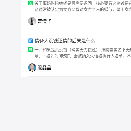
关于离婚时陪嫁钱是否需要退回，核心要看这笔钱是在结婚登记前给
这通常被认定为女方父母对女方个人的赠与，属于女
有。 如果是结婚登记后给的：法律规定这属于婚姻期
曹清华
人，否则会被视为对夫妻双方的赠与，也就是夫妻共
债务人没钱还债的后果是什么
一、如果是真没钱（确实无力偿还） 法院查实名下无房、无车、无存款、无理财，确实没财产可执行，通常面临的
是： · 被列为“老赖”：会被纳入失信被执行人名
殷晶晶