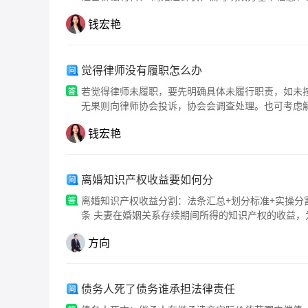
等。 结婚证。 子女的出生证明（如有子女）。 夫
钱宏艳
等。 能够证明夫妻感情破裂的证据，如家庭暴力的报
觉得律师没有履职怎么办
若觉得律师未履职，要先明确具体未履行职责，如未
无果则向律师协会投诉，协会会调查处理。也可考虑
诉讼要求赔偿，但主张权利需基于事实证据，否则可
钱宏艳
离婚知识产权收益要如何分
离婚知识产权收益分割：法条汇总+划分标准+实操分割方案 一、核心法条（原文+实务作用） 1、《民法典
条 夫妻在婚姻关系存续期间所得的知识产权的收益，
婚内知识产权经济收益，默认夫妻共有，离婚可分割。 第1065条 夫妻可书面约定婚内财产、婚前财产归各自所
方向
共同所有；有书面约定优先按约定执行。 作用：
债务人死了债务谁承担法律责任