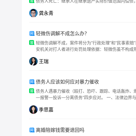
债务人死亡：继承人在继承遗产实际价值范围内偿债
龚永青
轻微伤调解不成怎么办？
轻微伤调解不成，案件将分为“行政处理”和“民事索
安机关对打人者进行处罚处理依据：轻微伤虽不构成
人或故意伤害他人身体”的行政违法行为。处理结果：
王瑞
10日）和罚款（200-500元，情节较轻的为5日以下拘
债务人应该如何应对暴力催收
债务人遇暴力催收（殴打、恐吓、跟踪、电话轰炸、
季思嘉
离婚陪嫁钱需要退回吗