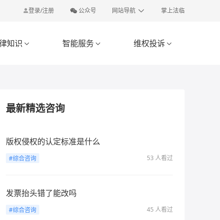
登录/注册
公众号
网站导航
掌上法临
律知识
智能服务
维权投诉



最新精选咨询
版权侵权的认定标准是什么
53 人看过
#综合咨询
发票抬头错了能改吗
45 人看过
#综合咨询